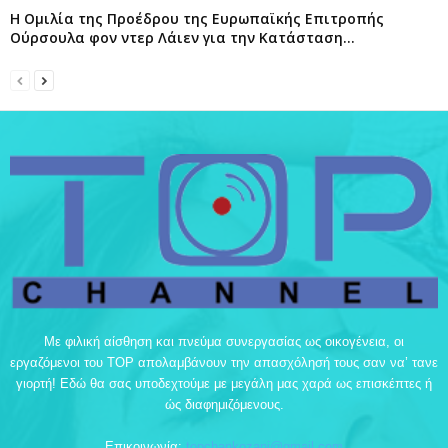
Η Ομιλία της Προέδρου της Ευρωπαϊκής Επιτροπής
Ούρσουλα φον ντερ Λάιεν για την Κατάσταση...
Με φιλική αίσθηση και πνεύμα συνεργασίας ως οικογένεια, οι
εργαζόμενοι του TOP απολαμβάνουν την απασχόλησή τους σαν να’ τανε
γιορτή! Εδώ θα σας υποδεχτούμε με μεγάλη μας χαρά ως επισκέπτες ή
ώς διαφημιζόμενους.
Επικοινωνία:
topchankozani@gmail.com