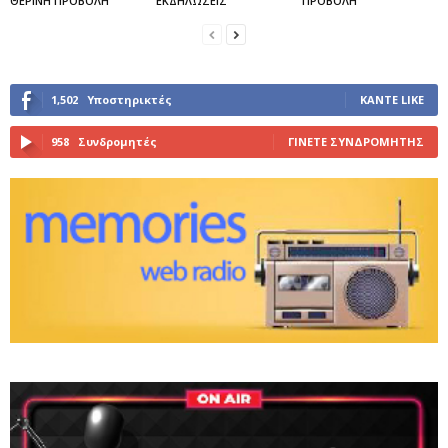
ΘΕΡΙΝΗ ΠΡΟΒΟΛΗ
ΕΚΔΗΛΩΣΕΙΣ
ΠΡΟΒΟΛΗ
1,502
Υποστηρικτές
ΚΆΝΤΕ LIKE
958
Συνδρομητές
ΓΊΝΕΤΕ ΣΥΝΔΡΟΜΗΤΉΣ