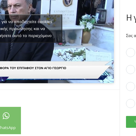
Η 
κ για να αποδεχτείτε cookies
ικής προώθησης και να
ιήσετε αυτό το περιεχόμενο
Σας α
hatsApp