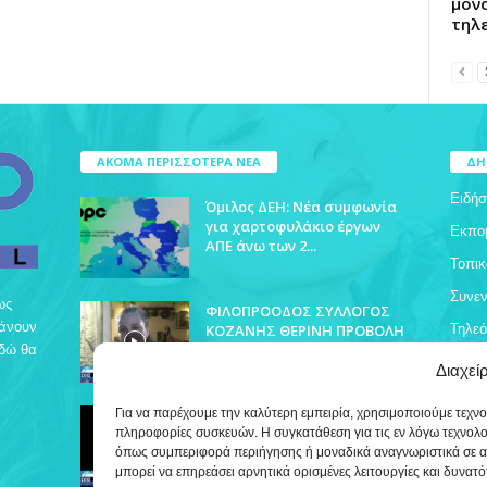
μονά
τηλ
ΑΚΟΜΑ ΠΕΡΙΣΣΟΤΕΡΑ ΝΕΑ
ΔΗ
Ειδήσ
Όμιλος ΔΕΗ: Νέα συμφωνία
για χαρτοφυλάκιο έργων
Εκπο
ΑΠΕ άνω των 2...
Τοπικ
Συνεν
ως
ΦΙΛΟΠΡΟΟΔΟΣ ΣΥΛΛΟΓΟΣ
βάνουν
ΚΟΖΑΝΗΣ ΘΕΡΙΝΗ ΠΡΟΒΟΛΗ
Τηλε
Εδώ θα
Διαχεί
ΔΡΥΟΒΟΥΝΟ ΠΟΛΙΤΙΣΤΙΚΕΣ
Για να παρέχουμε την καλύτερη εμπειρία, χρησιμοποιούμε τεχν
ΕΚΔΗΛΩΣΕΙΣ
πληροφορίες συσκευών. Η συγκατάθεση για τις εν λόγω τεχνολ
όπως συμπεριφορά περιήγησης ή μοναδικά αναγνωριστικά σε α
μπορεί να επηρεάσει αρνητικά ορισμένες λειτουργίες και δυνατό