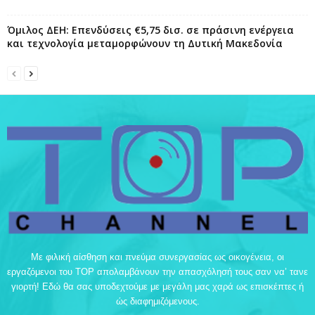
Όμιλος ΔΕΗ: Επενδύσεις €5,75 δισ. σε πράσινη ενέργεια
και τεχνολογία μεταμορφώνουν τη Δυτική Μακεδονία
Με φιλική αίσθηση και πνεύμα συνεργασίας ως οικογένεια, οι
εργαζόμενοι του TOP απολαμβάνουν την απασχόλησή τους σαν να’ τανε
γιορτή! Εδώ θα σας υποδεχτούμε με μεγάλη μας χαρά ως επισκέπτες ή
ώς διαφημιζόμενους.