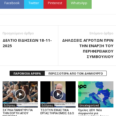
Facebook
Twitter
Pinterest
WhatsApp
Προηγούμενο άρθρο
Επόμενο άρθρο
ΔΕΛΤΙΟ ΕΙΔΗΣΕΩΝ 18-11-
ΔΗΛΩΣΕΙΣ ΑΓΡΟΤΩΝ ΠΡΙΝ
2025
ΤΗΝ ΕΝΑΡΞΗ ΤΟΥ
ΠΕΡΙΦΕΡΕΙΑΚΟΥ
ΣΥΜΒΟΥΛΙΟΥ
ΠΑΡΟΜΟΙΑ ΑΡΘΡΑ
ΠΕΡΙΣΣΟΤΕΡΑ ΑΠΟ ΤΟΝ ΔΗΜΙΟΥΡΓΟ
Ειδήσεις
Ειδήσεις
Uncategorized
ΣΚ`ΡΚΑ ΠΑΝΗΓΥΡΙ ΓΙΑ
ΤΣΟΤΥΛΙ ΕΙΚΑΣΤΙΚΑ
Όμιλος ΔΕΗ: Νέα
ΤΗΝ ΕΟΡΤΗ ΑΓΙΟΥ
ΕΡΓΑΣΤΗΡΙΑ ΕΜΕΙΣ ΕΔΩ
συμφωνία για