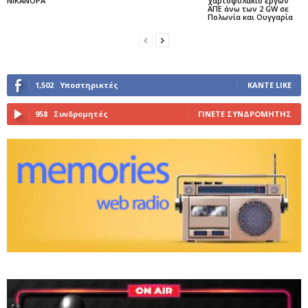
ΝΙΚΑΝΟΡΑ
χαρτοφυλάκιο έργων
ΑΠΕ άνω των 2 GW σε
Πολωνία και Ουγγαρία
1,502
Υποστηρικτές
ΚΆΝΤΕ LIKE
958
Συνδρομητές
ΓΊΝΕΤΕ ΣΥΝΔΡΟΜΗΤΉΣ