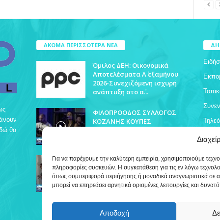
ΑΚΟΜΑ ΠΕΡΙΣΣΟΤΕΡΑ ΝΕΑ
ΔΗ
Ειδήσ
Όμιλος ΔΕΗ: Οικονομικά
Αποτελέσματα Α΄ εξαμήνου
Εκπο
2026-Συνεχιζόμενη ισχυρή
ανάπτυξη στο α΄...
Τοπικ
Συνεν
ως
ΦΙΛΟΠΡΟΟΔΟΣ ΣΥΛΛΟΓΟΣ
βάνουν
ΚΟΖΑΝΗΣ ΚΟΥΠΕΣ
Τηλε
Εδώ θα
Διαχεί
ΓΙΩΡΓΟΣ ΦΛΩΡΙΔΗΣ ΓΙΑ
Για να παρέχουμε την καλύτερη εμπειρία, χρησιμοποιούμε τεχν
ΙΑΤΡΟΔΙΚΑΣΤΙΚΗ ΥΠΗΡΕΣΙΑ
πληροφορίες συσκευών. Η συγκατάθεση για τις εν λόγω τεχνολ
ΚΟΖΑΝΗΣ
όπως συμπεριφορά περιήγησης ή μοναδικά αναγνωριστικά σε α
μπορεί να επηρεάσει αρνητικά ορισμένες λειτουργίες και δυνατό
Αποδοχή
Δε