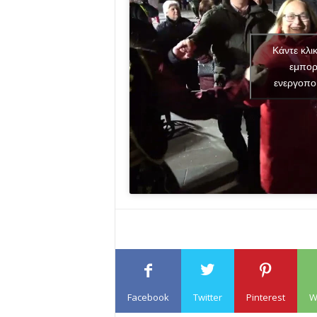
Κάντε κλι
εμπορ
ενεργοπο
Facebook
Twitter
Pinterest
W