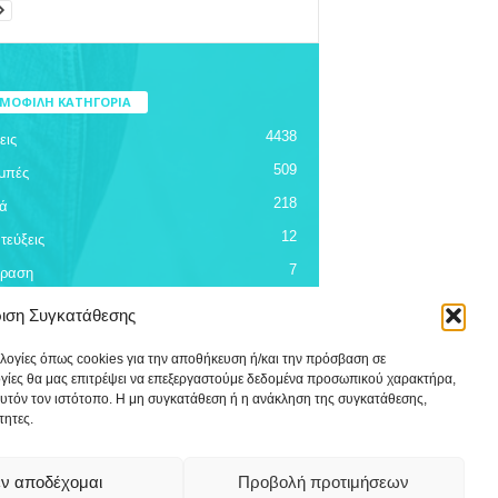
ΜΟΦΙΛΗ ΚΑΤΗΓΟΡΙΑ
4438
εις
509
μπές
218
ά
12
τεύξεις
7
όραση
ριση Συγκατάθεσης
ολογίες όπως cookies για την αποθήκευση ή/και την πρόσβαση σε
ογίες θα μας επιτρέψει να επεξεργαστούμε δεδομένα προσωπικού χαρακτήρα,
υτόν τον ιστότοπο. Η μη συγκατάθεση ή η ανάκληση της συγκατάθεσης,
τητες.
ν αποδέχομαι
Προβολή προτιμήσεων