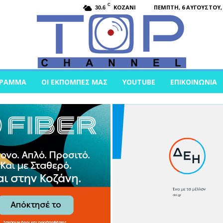
C
KOZANI
ΠΈΜΠΤΗ, 6 ΑΥΓΟΎΣΤΟΥ, 
30.6
ΓΡΑΜΜΑ
ΟΙ ΕΚΠΟΜΠΈΣ ΜΑΣ
YOUTUBE
ΕΠΙΚΟΙΝΩΝΊΑ