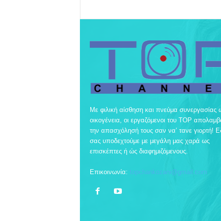
Με φιλική αίσθηση και πνεύμα συνεργασίας 
οικογένεια, οι εργαζόμενοι του TOP απολαμ
την απασχόλησή τους σαν να’ τανε γιορτή! 
σας υποδεχτούμε με μεγάλη μας χαρά ως
επισκέπτες ή ώς διαφημιζόμενους.
Επικοινωνία:
topchankozani@gmail.com