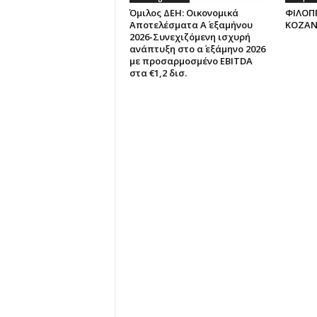
Όμιλος ΔΕΗ: Οικονομικά
ΦΙΛΟΠ
Αποτελέσματα Α΄ εξαμήνου
ΚΟΖΑΝ
2026-Συνεχιζόμενη ισχυρή
ανάπτυξη στο α΄ εξάμηνο 2026
με προσαρμοσμένο EBITDA
στα €1,2 δισ.