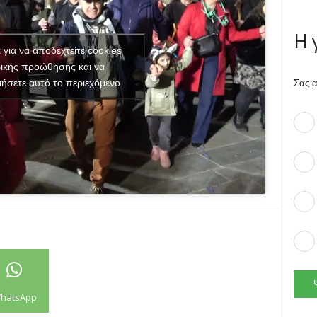
Η 
κ για να αποδεχτείτε cookies
ικής προώθησης και να
ιήσετε αυτό το περιεχόμενο
Σας α
hatsApp