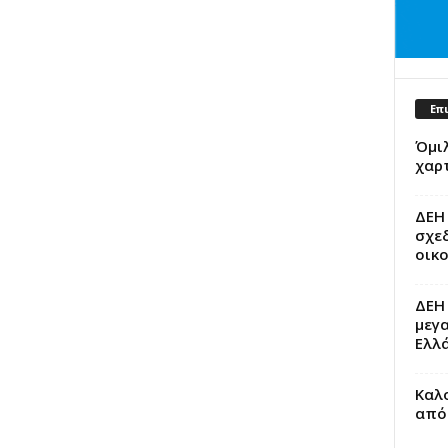
Επ
Όμιλ
χαρ
ΔΕΗ
σχεδ
οικο
ΔΕΗ 
μεγ
Ελλ
Καλο
από 