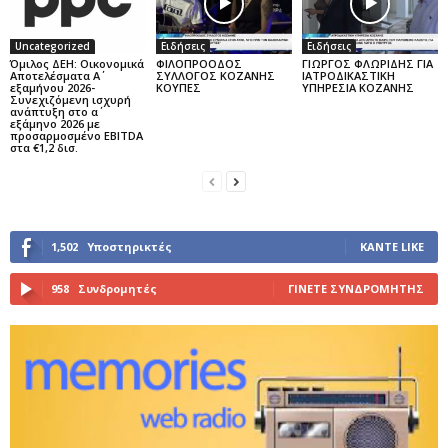
Uncategorized
Ειδήσεις
Ειδήσεις
Όμιλος ΔΕΗ: Οικονομικά
ΦΙΛΟΠΡΟΟΔΟΣ
ΓΙΩΡΓΟΣ ΦΛΩΡΙΔΗΣ ΓΙΑ
Αποτελέσματα Α΄
ΣΥΛΛΟΓΟΣ ΚΟΖΑΝΗΣ
ΙΑΤΡΟΔΙΚΑΣΤΙΚΗ
εξαμήνου 2026-
ΚΟΥΠΕΣ
ΥΠΗΡΕΣΙΑ ΚΟΖΑΝΗΣ
Συνεχιζόμενη ισχυρή
ανάπτυξη στο α΄
εξάμηνο 2026 με
προσαρμοσμένο EBITDA
στα €1,2 δισ.
1,502
Υποστηρικτές
ΚΆΝΤΕ LIKE
958
Συνδρομητές
ΓΊΝΕΤΕ ΣΥΝΔΡΟΜΗΤΉΣ