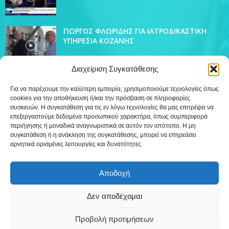
ΓΙΩΡΓΟΣ ΦΛΩΡΙΔΗΣ ΓΙΑ ΙΑΤΡΟΔΙΚΑΣΤΙΚΗ
ΥΠΗΡΕΣΙΑ ΚΟΖΑΝΗΣ
Διαχείριση Συγκατάθεσης
Για να παρέχουμε την καλύτερη εμπειρία, χρησιμοποιούμε τεχνολογίες όπως
cookies για την αποθήκευση ή/και την πρόσβαση σε πληροφορίες
ΔΗΜΟΦΙΛΗ ΚΑΤΗΓΟΡΙΑ
συσκευών. Η συγκατάθεση για τις εν λόγω τεχνολογίες θα μας επιτρέψει να
4438
επεξεργαστούμε δεδομένα προσωπικού χαρακτήρα, όπως συμπεριφορά
Ειδήσεις
περιήγησης ή μοναδικά αναγνωριστικά σε αυτόν τον ιστότοπο. Η μη
509
Εκπομπές
συγκατάθεση ή η ανάκληση της συγκατάθεσης, μπορεί να επηρεάσει
αρνητικά ορισμένες λειτουργίες και δυνατότητες.
218
Τοπικά
12
Συνεντεύξεις
Αποδοχή
7
Τηλεόραση
Δεν αποδέχομαι
Προβολή προτιμήσεων
Επικοινωνία
Πολιτική Cookies (ΕΕ)