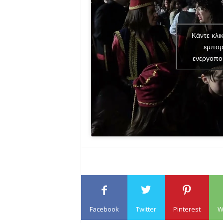
Κάντε κλι
εμπορ
ενεργοπο
Facebook
Twitter
Pinterest
W