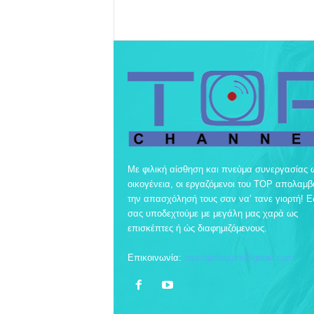
Με φιλική αίσθηση και πνεύμα συνεργασίας 
οικογένεια, οι εργαζόμενοι του TOP απολαμ
την απασχόλησή τους σαν να’ τανε γιορτή! 
σας υποδεχτούμε με μεγάλη μας χαρά ως
επισκέπτες ή ώς διαφημιζόμενους.
Επικοινωνία:
topchankozani@gmail.com