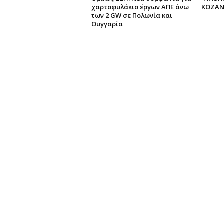
χαρτοφυλάκιο έργων ΑΠΕ άνω
ΚΟΖΑΝ
των 2 GW σε Πολωνία και
Ουγγαρία