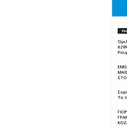
Επ
Όμι
629
Ρου
ENE
ΜΑΘ
ΣΤΟ
Συμ
Το τ
ΓΙΟ
ΓΡΑ
ΚΟΖ