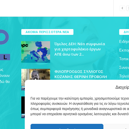
ΑΚΟΜΑ ΠΕΡΙΣΣΟΤΕΡΑ ΝΕΑ
ΔΗ
Ειδήσ
Όμιλος ΔΕΗ: Νέα συμφωνία
για χαρτοφυλάκιο έργων
Εκπο
ΑΠΕ άνω των 2...
Τοπικ
Συνεν
ως
ΦΙΛΟΠΡΟΟΔΟΣ ΣΥΛΛΟΓΟΣ
βάνουν
ΚΟΖΑΝΗΣ ΘΕΡΙΝΗ ΠΡΟΒΟΛΗ
Τηλε
Εδώ θα
Διαχεί
ΔΡΥΟΒΟΥΝΟ ΠΟΛΙΤΙΣΤΙΚΕΣ
Για να παρέχουμε την καλύτερη εμπειρία, χρησιμοποιούμε τεχν
ΕΚΔΗΛΩΣΕΙΣ
πληροφορίες συσκευών. Η συγκατάθεση για τις εν λόγω τεχνολ
όπως συμπεριφορά περιήγησης ή μοναδικά αναγνωριστικά σε α
μπορεί να επηρεάσει αρνητικά ορισμένες λειτουργίες και δυνατό