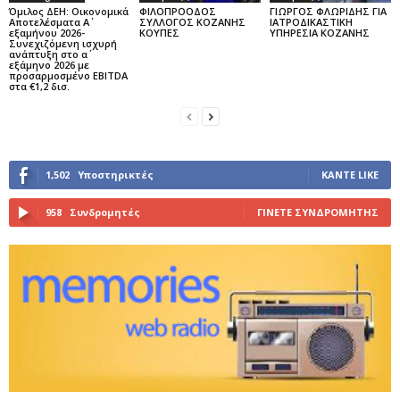
Όμιλος ΔΕΗ: Οικονομικά
ΦΙΛΟΠΡΟΟΔΟΣ
ΓΙΩΡΓΟΣ ΦΛΩΡΙΔΗΣ ΓΙΑ
Αποτελέσματα Α΄
ΣΥΛΛΟΓΟΣ ΚΟΖΑΝΗΣ
ΙΑΤΡΟΔΙΚΑΣΤΙΚΗ
εξαμήνου 2026-
ΚΟΥΠΕΣ
ΥΠΗΡΕΣΙΑ ΚΟΖΑΝΗΣ
Συνεχιζόμενη ισχυρή
ανάπτυξη στο α΄
εξάμηνο 2026 με
προσαρμοσμένο EBITDA
στα €1,2 δισ.
1,502
Υποστηρικτές
ΚΆΝΤΕ LIKE
958
Συνδρομητές
ΓΊΝΕΤΕ ΣΥΝΔΡΟΜΗΤΉΣ