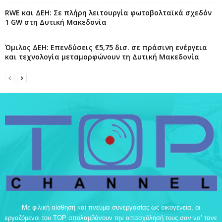
RWE και ΔΕΗ: Σε πλήρη λειτουργία φωτοβολταϊκά σχεδόν
1 GW στη Δυτική Μακεδονία
Όμιλος ΔΕΗ: Επενδύσεις €5,75 δισ. σε πράσινη ενέργεια
και τεχνολογία μεταμορφώνουν τη Δυτική Μακεδονία
Με φιλική αίσθηση και πνεύμα συνεργασίας ως οικογένεια, οι
εργαζόμενοι του TOP απολαμβάνουν την απασχόλησή τους σαν να’ τανε