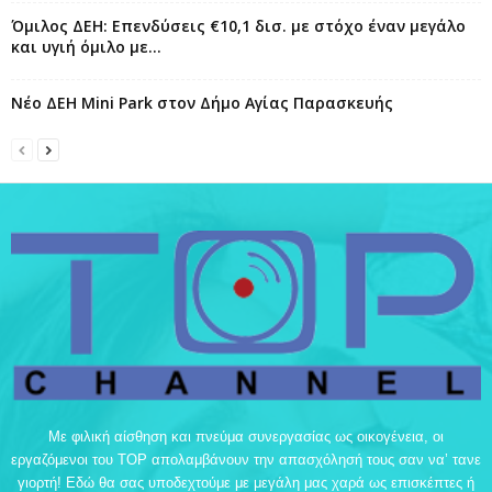
Όμιλος ΔΕΗ: Επενδύσεις €10,1 δισ. με στόχο έναν μεγάλο
και υγιή όμιλο με...
Νέο ΔΕΗ Mini Park στον Δήμο Αγίας Παρασκευής
Με φιλική αίσθηση και πνεύμα συνεργασίας ως οικογένεια, οι
εργαζόμενοι του TOP απολαμβάνουν την απασχόλησή τους σαν να’ τανε
γιορτή! Εδώ θα σας υποδεχτούμε με μεγάλη μας χαρά ως επισκέπτες ή