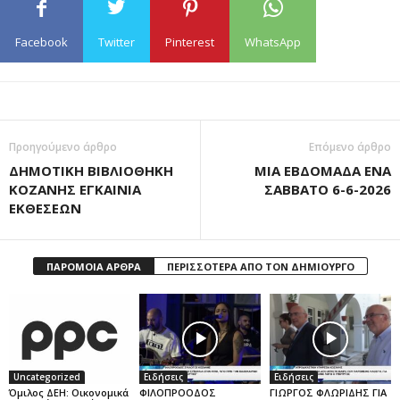
Facebook
Twitter
Pinterest
WhatsApp
Προηγούμενο άρθρο
Επόμενο άρθρο
ΔΗΜΟΤΙΚΗ ΒΙΒΛΙΟΘΗΚΗ
ΜΙΑ ΕΒΔΟΜΑΔΑ ΕΝΑ
ΚΟΖΑΝΗΣ ΕΓΚΑΙΝΙΑ
ΣΑΒΒΑΤΟ 6-6-2026
ΕΚΘΕΣΕΩΝ
ΠΑΡΟΜΟΙΑ ΑΡΘΡΑ
ΠΕΡΙΣΣΟΤΕΡΑ ΑΠΟ ΤΟΝ ΔΗΜΙΟΥΡΓΟ
Uncategorized
Ειδήσεις
Ειδήσεις
Όμιλος ΔΕΗ: Οικονομικά
ΦΙΛΟΠΡΟΟΔΟΣ
ΓΙΩΡΓΟΣ ΦΛΩΡΙΔΗΣ ΓΙΑ