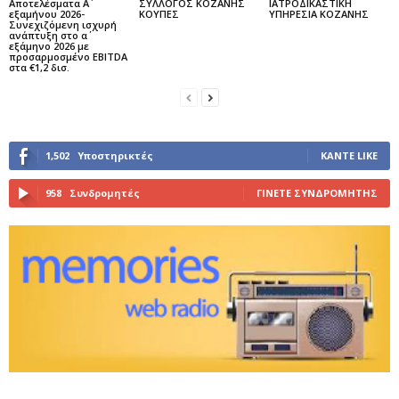
Αποτελέσματα Α΄
ΣΥΛΛΟΓΟΣ ΚΟΖΑΝΗΣ
ΙΑΤΡΟΔΙΚΑΣΤΙΚΗ
εξαμήνου 2026-
ΚΟΥΠΕΣ
ΥΠΗΡΕΣΙΑ ΚΟΖΑΝΗΣ
Συνεχιζόμενη ισχυρή
ανάπτυξη στο α΄
εξάμηνο 2026 με
προσαρμοσμένο EBITDA
στα €1,2 δισ.
1,502
Υποστηρικτές
ΚΆΝΤΕ LIKE
958
Συνδρομητές
ΓΊΝΕΤΕ ΣΥΝΔΡΟΜΗΤΉΣ