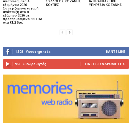
Αποτελέσματα Α΄
ΣΥΛΛΟΓΟΣ ΚΟΖΑΝΗΣ
ΙΑΤΡΟΔΙΚΑΣΤΙΚΗ
εξαμήνου 2026-
ΚΟΥΠΕΣ
ΥΠΗΡΕΣΙΑ ΚΟΖΑΝΗΣ
Συνεχιζόμενη ισχυρή
ανάπτυξη στο α΄
εξάμηνο 2026 με
προσαρμοσμένο EBITDA
στα €1,2 δισ.
1,502
Υποστηρικτές
ΚΆΝΤΕ LIKE
958
Συνδρομητές
ΓΊΝΕΤΕ ΣΥΝΔΡΟΜΗΤΉΣ