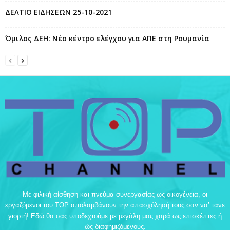
ΔΕΛΤΙΟ ΕΙΔΗΣΕΩΝ 25-10-2021
Όμιλος ΔΕΗ: Νέο κέντρο ελέγχου για ΑΠΕ στη Ρουμανία
Με φιλική αίσθηση και πνεύμα συνεργασίας ως οικογένεια, οι
εργαζόμενοι του TOP απολαμβάνουν την απασχόλησή τους σαν να’ τανε
γιορτή! Εδώ θα σας υποδεχτούμε με μεγάλη μας χαρά ως επισκέπτες ή
ώς διαφημιζόμενους.