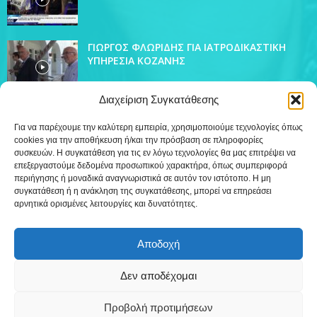
ΓΙΩΡΓΟΣ ΦΛΩΡΙΔΗΣ ΓΙΑ ΙΑΤΡΟΔΙΚΑΣΤΙΚΗ
ΥΠΗΡΕΣΙΑ ΚΟΖΑΝΗΣ
Διαχείριση Συγκατάθεσης
Για να παρέχουμε την καλύτερη εμπειρία, χρησιμοποιούμε τεχνολογίες όπως
cookies για την αποθήκευση ή/και την πρόσβαση σε πληροφορίες
ΔΗΜΟΦΙΛΗ ΚΑΤΗΓΟΡΙΑ
συσκευών. Η συγκατάθεση για τις εν λόγω τεχνολογίες θα μας επιτρέψει να
4438
επεξεργαστούμε δεδομένα προσωπικού χαρακτήρα, όπως συμπεριφορά
Ειδήσεις
περιήγησης ή μοναδικά αναγνωριστικά σε αυτόν τον ιστότοπο. Η μη
509
Εκπομπές
συγκατάθεση ή η ανάκληση της συγκατάθεσης, μπορεί να επηρεάσει
αρνητικά ορισμένες λειτουργίες και δυνατότητες.
218
Τοπικά
12
Συνεντεύξεις
Αποδοχή
7
Τηλεόραση
Δεν αποδέχομαι
Προβολή προτιμήσεων