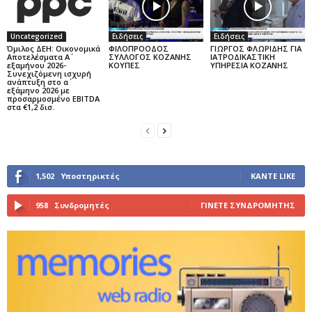
Uncategorized
Ειδήσεις
Ειδήσεις
Όμιλος ΔΕΗ: Οικονομικά
ΦΙΛΟΠΡΟΟΔΟΣ
ΓΙΩΡΓΟΣ ΦΛΩΡΙΔΗΣ ΓΙΑ
Αποτελέσματα Α΄
ΣΥΛΛΟΓΟΣ ΚΟΖΑΝΗΣ
ΙΑΤΡΟΔΙΚΑΣΤΙΚΗ
εξαμήνου 2026-
ΚΟΥΠΕΣ
ΥΠΗΡΕΣΙΑ ΚΟΖΑΝΗΣ
Συνεχιζόμενη ισχυρή
ανάπτυξη στο α΄
εξάμηνο 2026 με
προσαρμοσμένο EBITDA
στα €1,2 δισ.
1,502
Υποστηρικτές
ΚΆΝΤΕ LIKE
958
Συνδρομητές
ΓΊΝΕΤΕ ΣΥΝΔΡΟΜΗΤΉΣ