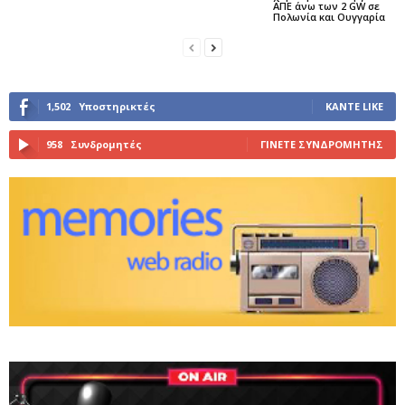
ΑΠΕ άνω των 2 GW σε
Πολωνία και Ουγγαρία
1,502
Υποστηρικτές
ΚΆΝΤΕ LIKE
958
Συνδρομητές
ΓΊΝΕΤΕ ΣΥΝΔΡΟΜΗΤΉΣ