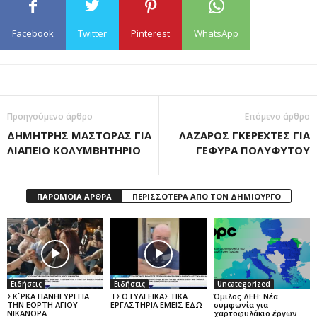
Facebook
Twitter
Pinterest
WhatsApp
Προηγούμενο άρθρο
Επόμενο άρθρο
ΔΗΜΗΤΡΗΣ ΜΑΣΤΟΡΑΣ ΓΙΑ
ΛΑΖΑΡΟΣ ΓΚΕΡΕΧΤΕΣ ΓΙΑ
ΛΙΑΠΕΙΟ ΚΟΛΥΜΒΗΤΗΡΙΟ
ΓΕΦΥΡΑ ΠΟΛΥΦΥΤΟΥ
ΠΑΡΟΜΟΙΑ ΑΡΘΡΑ
ΠΕΡΙΣΣΟΤΕΡΑ ΑΠΟ ΤΟΝ ΔΗΜΙΟΥΡΓΟ
Ειδήσεις
Ειδήσεις
Uncategorized
ΣΚ`ΡΚΑ ΠΑΝΗΓΥΡΙ ΓΙΑ
ΤΣΟΤΥΛΙ ΕΙΚΑΣΤΙΚΑ
Όμιλος ΔΕΗ: Νέα
ΤΗΝ ΕΟΡΤΗ ΑΓΙΟΥ
ΕΡΓΑΣΤΗΡΙΑ ΕΜΕΙΣ ΕΔΩ
συμφωνία για
ΝΙΚΑΝΟΡΑ
χαρτοφυλάκιο έργων