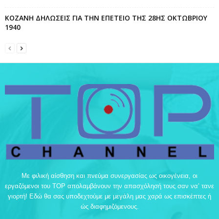
ΚΟΖΑΝΗ ΔΗΛΩΣΕΙΣ ΓΙΑ ΤΗΝ ΕΠΕΤΕΙΟ ΤΗΣ 28ΗΣ ΟΚΤΩΒΡΙΟΥ
1940
Με φιλική αίσθηση και πνεύμα συνεργασίας ως οικογένεια, οι
εργαζόμενοι του TOP απολαμβάνουν την απασχόλησή τους σαν να’ τανε
γιορτή! Εδώ θα σας υποδεχτούμε με μεγάλη μας χαρά ως επισκέπτες ή
ώς διαφημιζόμενους.