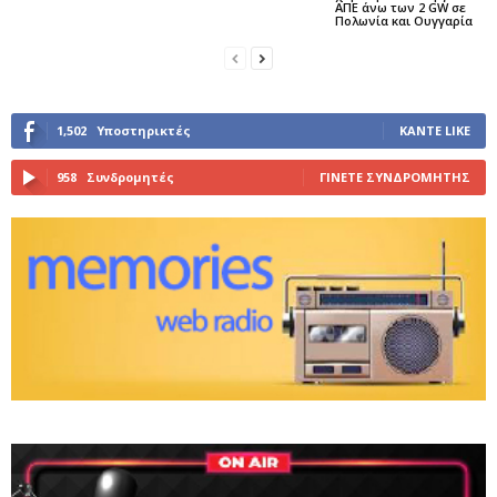
ΑΠΕ άνω των 2 GW σε
Πολωνία και Ουγγαρία
1,502
Υποστηρικτές
ΚΆΝΤΕ LIKE
958
Συνδρομητές
ΓΊΝΕΤΕ ΣΥΝΔΡΟΜΗΤΉΣ