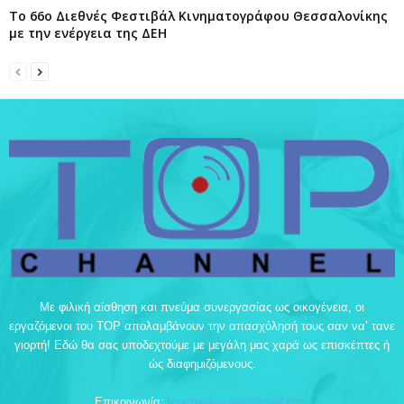
Το 66ο Διεθνές Φεστιβάλ Κινηματογράφου Θεσσαλονίκης
με την ενέργεια της ΔΕΗ
Με φιλική αίσθηση και πνεύμα συνεργασίας ως οικογένεια, οι
εργαζόμενοι του TOP απολαμβάνουν την απασχόλησή τους σαν να’ τανε
γιορτή! Εδώ θα σας υποδεχτούμε με μεγάλη μας χαρά ως επισκέπτες ή
ώς διαφημιζόμενους.
Επικοινωνία:
topchankozani@gmail.com