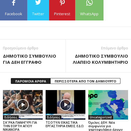
Facebook
Twitter
Pinterest
WhatsApp
Προηγούμενο άρθρο
Επόμενο άρθρο
ΔΗΜΟΤΙΚΟ ΣΥΜΒΟΥΛΙΟ
ΔΗΜΟΤΙΚΟ ΣΥΜΒΟΥΛΙΟ
ΓΙΑ ΔΕΗ ΕΓΓΡΑΦΟ
ΛΙΑΠΕΙΟ ΚΟΛΥΜΒΗΤΗΡΙΟ
ΠΑΡΟΜΟΙΑ ΑΡΘΡΑ
ΠΕΡΙΣΣΟΤΕΡΑ ΑΠΟ ΤΟΝ ΔΗΜΙΟΥΡΓΟ
Ειδήσεις
Ειδήσεις
Uncategorized
ΣΚ`ΡΚΑ ΠΑΝΗΓΥΡΙ ΓΙΑ
ΤΣΟΤΥΛΙ ΕΙΚΑΣΤΙΚΑ
Όμιλος ΔΕΗ: Νέα
ΤΗΝ ΕΟΡΤΗ ΑΓΙΟΥ
ΕΡΓΑΣΤΗΡΙΑ ΕΜΕΙΣ ΕΔΩ
συμφωνία για
ΝΙΚΑΝΟΡΑ
χαρτοφυλάκιο έργων