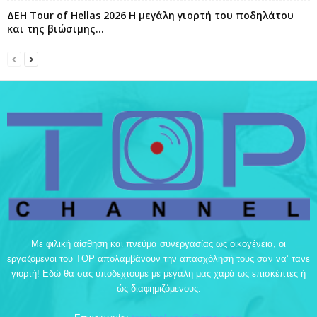
ΔΕΗ Tour of Hellas 2026 Η μεγάλη γιορτή του ποδηλάτου
και της βιώσιμης...
Με φιλική αίσθηση και πνεύμα συνεργασίας ως οικογένεια, οι
εργαζόμενοι του TOP απολαμβάνουν την απασχόλησή τους σαν να’ τανε
γιορτή! Εδώ θα σας υποδεχτούμε με μεγάλη μας χαρά ως επισκέπτες ή
ώς διαφημιζόμενους.