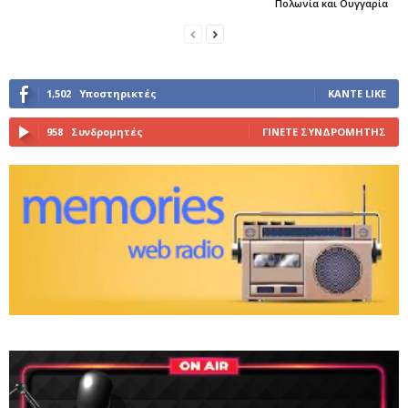
Πολωνία και Ουγγαρία
1,502
Υποστηρικτές
ΚΆΝΤΕ LIKE
958
Συνδρομητές
ΓΊΝΕΤΕ ΣΥΝΔΡΟΜΗΤΉΣ