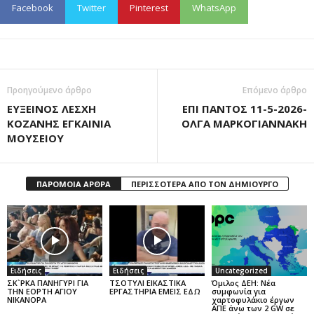
Facebook
Twitter
Pinterest
WhatsApp
Προηγούμενο άρθρο
Επόμενο άρθρο
ΕΥΞΕΙΝΟΣ ΛΕΣΧΗ
ΕΠΙ ΠΑΝΤΟΣ 11-5-2026-
ΚΟΖΑΝΗΣ ΕΓΚΑΙΝΙΑ
ΟΛΓΑ ΜΑΡΚΟΓΙΑΝΝΑΚΗ
ΜΟΥΣΕΙΟΥ
ΠΑΡΟΜΟΙΑ ΑΡΘΡΑ
ΠΕΡΙΣΣΟΤΕΡΑ ΑΠΟ ΤΟΝ ΔΗΜΙΟΥΡΓΟ
Ειδήσεις
Ειδήσεις
Uncategorized
ΣΚ`ΡΚΑ ΠΑΝΗΓΥΡΙ ΓΙΑ
ΤΣΟΤΥΛΙ ΕΙΚΑΣΤΙΚΑ
Όμιλος ΔΕΗ: Νέα
ΤΗΝ ΕΟΡΤΗ ΑΓΙΟΥ
ΕΡΓΑΣΤΗΡΙΑ ΕΜΕΙΣ ΕΔΩ
συμφωνία για
ΝΙΚΑΝΟΡΑ
χαρτοφυλάκιο έργων
ΑΠΕ άνω των 2 GW σε