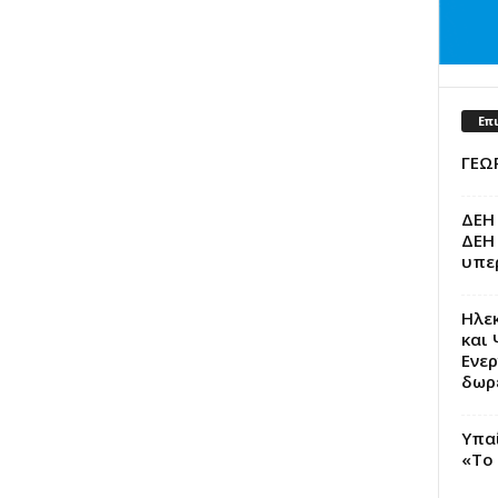
Επ
ΓΕΩΡ
ΔΕΗ 
ΔΕΗ 
υπερ
Ηλε
και 
Ενερ
δωρε
Υπα
«Το 