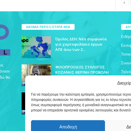
ΑΚΟΜΑ ΠΕΡΙΣΣΟΤΕΡΑ ΝΕΑ
ΔΗ
Ειδήσ
Όμιλος ΔΕΗ: Νέα συμφωνία
για χαρτοφυλάκιο έργων
Εκπο
ΑΠΕ άνω των 2...
Τοπικ
Συνεν
ως
ΦΙΛΟΠΡΟΟΔΟΣ ΣΥΛΛΟΓΟΣ
βάνουν
ΚΟΖΑΝΗΣ ΘΕΡΙΝΗ ΠΡΟΒΟΛΗ
Τηλε
Εδώ θα
Διαχεί
ΔΡΥΟΒΟΥΝΟ ΠΟΛΙΤΙΣΤΙΚΕΣ
Για να παρέχουμε την καλύτερη εμπειρία, χρησιμοποιούμε τεχν
ΕΚΔΗΛΩΣΕΙΣ
πληροφορίες συσκευών. Η συγκατάθεση για τις εν λόγω τεχνολ
όπως συμπεριφορά περιήγησης ή μοναδικά αναγνωριστικά σε α
μπορεί να επηρεάσει αρνητικά ορισμένες λειτουργίες και δυνατό
Αποδοχή
Δε