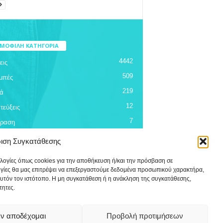
ΜΟΦΙΛΗ ΚΑΤΗΓΟΡΙΑ
4442
εις
509
μπές
219
ά
12
τεύξεις
7
όραση
ριση Συγκατάθεσης
ολογίες όπως cookies για την αποθήκευση ή/και την πρόσβαση σε
ογίες θα μας επιτρέψει να επεξεργαστούμε δεδομένα προσωπικού χαρακτήρα,
υτόν τον ιστότοπο. Η μη συγκατάθεση ή η ανάκληση της συγκατάθεσης,
τητες.
ν αποδέχομαι
Προβολή προτιμήσεων