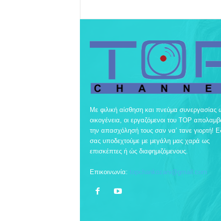
Με φιλική αίσθηση και πνεύμα συνεργασίας 
οικογένεια, οι εργαζόμενοι του TOP απολαμ
την απασχόλησή τους σαν να’ τανε γιορτή! 
σας υποδεχτούμε με μεγάλη μας χαρά ως
επισκέπτες ή ώς διαφημιζόμενους.
Επικοινωνία:
topchankozani@gmail.com