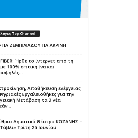
ιλογές Top-Channel
ΓΙΑ ΖΕΜΠΙΛΙΑΔΟΥ ΓΙΑ ΑΚΡΙΝΗ
FIBER: Ήρθε το ίντερνετ από τη
με 100% οπτική ίνα και
υψηλές...
κτροκίνηση, Αποθήκευση ενέργειας
Ψηφιακές Εργαλειοθήκες για την
γειακή Μετάβαση τα 3 νέα
άν...
ίθριο Δημοτικό Θέατρο ΚΟΖΑΝΗΣ –
Τάβλι» Τρίτη 25 Ιουνίου