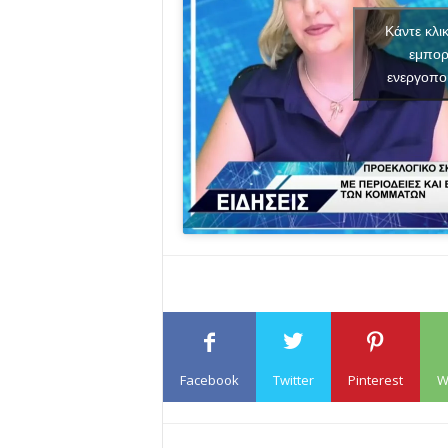
Κάντε κλι
εμπορ
ενεργοπο
Facebook
Twitter
Pinterest
W