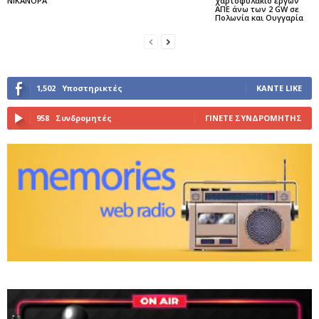
ΝΙΚΑΝΟΡΑ
χαρτοφυλάκιο έργων
ΑΠΕ άνω των 2 GW σε
Πολωνία και Ουγγαρία
1,502
Υποστηρικτές
ΚΆΝΤΕ LIKE
958
Συνδρομητές
ΓΊΝΕΤΕ ΣΥΝΔΡΟΜΗΤΉΣ