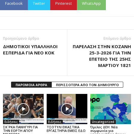
Facebook
Twitter
Pinterest
WhatsApp
Προηγούμενο άρθρο
Επόμενο άρθρο
ΔΗΜΟΤΙΚΟΙ ΥΠΑΛΛΗΛΟΙ
ΠΑΡΕΛΑΣΗ ΣΤΗΝ ΚΟΖΑΝΗ
ΕΣΠΕΡΙΔΑ ΓΙΑ ΝΕΟ ΚΟΚ
25-3-2026 ΓΙΑ ΤΗΝ
ΕΠΕΤΕΙΟ ΤΗΣ 25ΗΣ
ΜΑΡΤΙΟΥ 1821
ΠΑΡΟΜΟΙΑ ΑΡΘΡΑ
ΠΕΡΙΣΣΟΤΕΡΑ ΑΠΟ ΤΟΝ ΔΗΜΙΟΥΡΓΟ
Ειδήσεις
Ειδήσεις
Uncategorized
ΣΚ`ΡΚΑ ΠΑΝΗΓΥΡΙ ΓΙΑ
ΤΣΟΤΥΛΙ ΕΙΚΑΣΤΙΚΑ
Όμιλος ΔΕΗ: Νέα
ΤΗΝ ΕΟΡΤΗ ΑΓΙΟΥ
ΕΡΓΑΣΤΗΡΙΑ ΕΜΕΙΣ ΕΔΩ
συμφωνία για