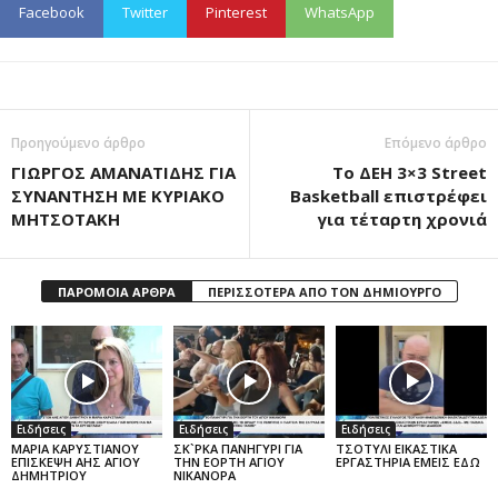
Facebook
Twitter
Pinterest
WhatsApp
Προηγούμενο άρθρο
Επόμενο άρθρο
ΓΙΩΡΓΟΣ ΑΜΑΝΑΤΙΔΗΣ ΓΙΑ
Το ΔΕΗ 3×3 Street
ΣΥΝΑΝΤΗΣΗ ΜΕ ΚΥΡΙΑΚΟ
Basketball επιστρέφει
ΜΗΤΣΟΤΑΚΗ
για τέταρτη χρονιά
ΠΑΡΟΜΟΙΑ ΑΡΘΡΑ
ΠΕΡΙΣΣΟΤΕΡΑ ΑΠΟ ΤΟΝ ΔΗΜΙΟΥΡΓΟ
Ειδήσεις
Ειδήσεις
Ειδήσεις
ΜΑΡΙΑ ΚΑΡΥΣΤΙΑΝΟΥ
ΣΚ`ΡΚΑ ΠΑΝΗΓΥΡΙ ΓΙΑ
ΤΣΟΤΥΛΙ ΕΙΚΑΣΤΙΚΑ
ΕΠΙΣΚΕΨΗ ΑΗΣ ΑΓΙΟΥ
ΤΗΝ ΕΟΡΤΗ ΑΓΙΟΥ
ΕΡΓΑΣΤΗΡΙΑ ΕΜΕΙΣ ΕΔΩ
ΔΗΜΗΤΡΙΟΥ
ΝΙΚΑΝΟΡΑ