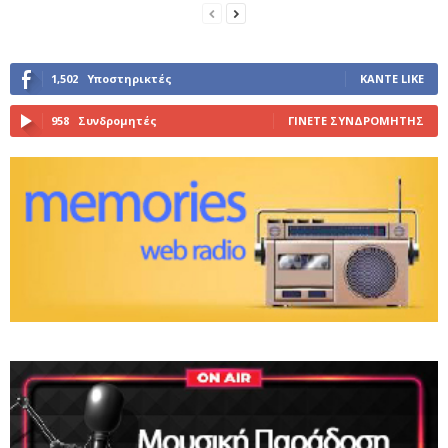
1,502
Υποστηρικτές
ΚΆΝΤΕ LIKE
958
Συνδρομητές
ΓΊΝΕΤΕ ΣΥΝΔΡΟΜΗΤΉΣ