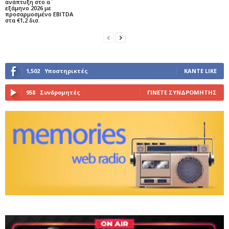
ανάπτυξη στο α΄
εξάμηνο 2026 με
προσαρμοσμένο EBITDA
στα €1,2 δισ.
1,502
Υποστηρικτές
ΚΆΝΤΕ LIKE
958
Συνδρομητές
ΓΊΝΕΤΕ ΣΥΝΔΡΟΜΗΤΉΣ