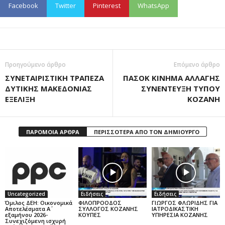
Facebook
Twitter
Pinterest
WhatsApp
Προηγούμενο άρθρο
Επόμενο άρθρο
ΣΥΝΕΤΑΙΡΙΣΤΙΚΗ ΤΡΑΠΕΖΑ
ΠΑΣΟΚ ΚΙΝΗΜΑ ΑΛΛΑΓΗΣ
ΔΥΤΙΚΗΣ ΜΑΚΕΔΟΝΙΑΣ
ΣΥΝΕΝΤΕΥΞΗ ΤΥΠΟΥ
ΕΞΕΛΙΞΗ
ΚΟΖΑΝΗ
ΠΑΡΟΜΟΙΑ ΑΡΘΡΑ
ΠΕΡΙΣΣΟΤΕΡΑ ΑΠΟ ΤΟΝ ΔΗΜΙΟΥΡΓΟ
Uncategorized
Ειδήσεις
Ειδήσεις
Όμιλος ΔΕΗ: Οικονομικά
ΦΙΛΟΠΡΟΟΔΟΣ
ΓΙΩΡΓΟΣ ΦΛΩΡΙΔΗΣ ΓΙΑ
Αποτελέσματα Α΄
ΣΥΛΛΟΓΟΣ ΚΟΖΑΝΗΣ
ΙΑΤΡΟΔΙΚΑΣΤΙΚΗ
εξαμήνου 2026-
ΚΟΥΠΕΣ
ΥΠΗΡΕΣΙΑ ΚΟΖΑΝΗΣ
Συνεχιζόμενη ισχυρή