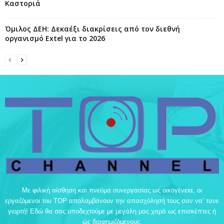
Καστοριά
Όμιλος ΔΕΗ: Δεκαέξι διακρίσεις από τον διεθνή
οργανισμό Extel για το 2026
Με φιλική αίσθηση και πνεύμα συνεργασίας ως οικογένεια, οι
εργαζόμενοι του TOP απολαμβάνουν την απασχόλησή τους σαν να’ τανε
γιορτή! Εδώ θα σας υποδεχτούμε με μεγάλη μας χαρά ως επισκέπτες ή
ώς διαφημιζόμενους.