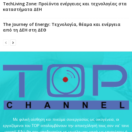
TechLiving Zone: Προϊόντα ενέργειας και τεχνολογίας στα
καταστήματα ΔΕΗ
The Journey of Energy: Τεχνολογία, θέαμα και ενέργεια
από τη ΔΕΗ στη ΔΕΘ
Με φιλική αίσθηση και πνεύμα συνεργασίας ως οικογένεια, οι
εργαζόμενοι του TOP απολαμβάνουν την απασχόλησή τους σαν να’ τανε
γιορτή! Εδώ θα σας υποδεχτούμε με μεγάλη μας χαρά ως επισκέπτες ή