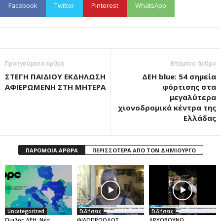
Facebook
Twitter
Pinterest
WhatsApp
Προηγούμενο άρθρο
Επόμενο άρθρο
ΣΤΕΓΗ ΠΑΙΔΙΟΥ ΕΚΔΗΛΩΣΗ
ΔΕΗ blue: 54 σημεία
ΑΦΙΕΡΩΜΕΝΗ ΣΤΗ ΜΗΤΕΡΑ
φόρτισης στα
μεγαλύτερα
χιονοδρομικά κέντρα της
Ελλάδας
ΠΑΡΟΜΟΙΑ ΑΡΘΡΑ
ΠΕΡΙΣΣΟΤΕΡΑ ΑΠΟ ΤΟΝ ΔΗΜΙΟΥΡΓΟ
Uncategorized
Ειδήσεις
Ειδήσεις
Όμιλος ΔΕΗ: Νέα
ΦΙΛΟΠΡΟΟΔΟΣ
ΔΡΥΟΒΟΥΝΟ