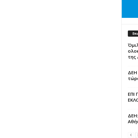
Επ
Όμιλ
ολο
της 
ΔΕΗ 
τώρ
ΕΠΙ 
ΕΚΛ
ΔΕΗ
Αθή