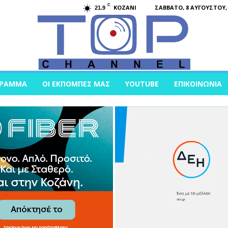
C
KOZANI
ΣΆΒΒΑΤΟ, 8 ΑΥΓΟΎΣΤΟΥ, 
21.9
ΓΡΑΜΜΑ
ΟΙ ΕΚΠΟΜΠΈΣ ΜΑΣ
YOUTUBE
ΕΠΙΚΟΙΝΩΝΊΑ