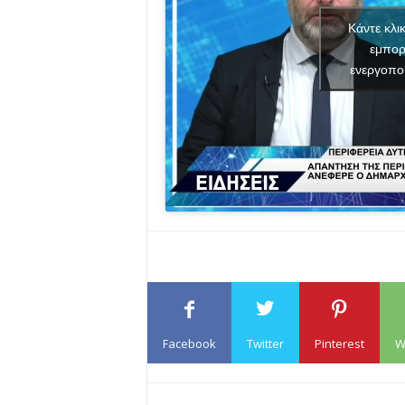
Κάντε κλι
εμπορ
ενεργοπο
Facebook
Twitter
Pinterest
W