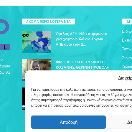
ΑΚΟΜΑ ΠΕΡΙΣΣΟΤΕΡΑ ΝΕΑ
ΔΗ
Ειδήσ
Όμιλος ΔΕΗ: Νέα συμφωνία
για χαρτοφυλάκιο έργων
Εκπο
ΑΠΕ άνω των 2...
Τοπικ
Συνεν
ως
ΦΙΛΟΠΡΟΟΔΟΣ ΣΥΛΛΟΓΟΣ
βάνουν
ΚΟΖΑΝΗΣ ΘΕΡΙΝΗ ΠΡΟΒΟΛΗ
Τηλε
Εδώ θα
Διαχεί
ΔΡΥΟΒΟΥΝΟ ΠΟΛΙΤΙΣΤΙΚΕΣ
Για να παρέχουμε την καλύτερη εμπειρία, χρησιμοποιούμε τεχν
ΕΚΔΗΛΩΣΕΙΣ
πληροφορίες συσκευών. Η συγκατάθεση για τις εν λόγω τεχνολ
όπως συμπεριφορά περιήγησης ή μοναδικά αναγνωριστικά σε α
μπορεί να επηρεάσει αρνητικά ορισμένες λειτουργίες και δυνατό
Αποδοχή
Δε