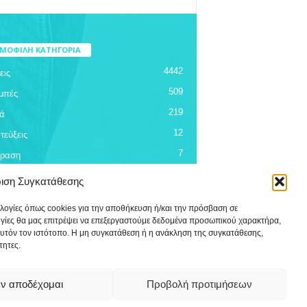
ΜΟΦΙΛΗ ΚΑΤΗΓΟΡΙΑ
4442
εις
509
μπές
219
ά
12
τεύξεις
7
όραση
ριση Συγκατάθεσης
ολογίες όπως cookies για την αποθήκευση ή/και την πρόσβαση σε
ογίες θα μας επιτρέψει να επεξεργαστούμε δεδομένα προσωπικού χαρακτήρα,
υτόν τον ιστότοπο. Η μη συγκατάθεση ή η ανάκληση της συγκατάθεσης,
τητες.
ν αποδέχομαι
Προβολή προτιμήσεων