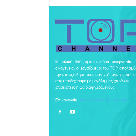
Με φιλική αίσθηση και πνεύμα συνεργασίας 
οικογένεια, οι εργαζόμενοι του TOP απολαμ
την απασχόλησή τους σαν να’ τανε γιορτή! 
σας υποδεχτούμε με μεγάλη μας χαρά ως
επισκέπτες ή ώς διαφημιζόμενους.
Επικοινωνία:
topchankozani@gmail.com