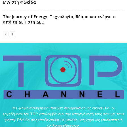
MW στη Φωκίδα
The Journey of Energy: Τεχνολογία, θέαμα και ενέργεια
από τη ΔΕΗ στη ΔΕΘ
Με φιλική αίσθηση και πνεύμα συνεργασίας ως οικογένεια, οι
εργαζόμενοι του TOP απολαμβάνουν την απασχόλησή τους σαν να’ τανε
γιορτή! Εδώ θα σας υποδεχτούμε με μεγάλη μας χαρά ως επισκέπτες ή
ώς διαφημιζόμενους.