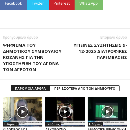
Facebook
Twitter
Pinterest
WhatsApp
Προηγούμενο άρθρο
Επόμενο άρθρο
ΨΗΦΙΣΜΑ ΤΟΥ
ΥΓΙΕΙΝΕΣ ΣΥΖΗΤΗΣΕΙΣ 9-
ΔΗΜΟΤΙΚΟΥ ΣΥΜΒΟΥΛΙΟΥ
12-2025 ΔΙΑΤΡΟΦΙΚΕΣ
ΚΟΖΑΝΗΣ ΓΙΑ ΤΗΝ
ΠΑΡΕΜΒΑΣΕΙΣ
ΥΠΟΣΤΗΡΙΞΗ ΤΟΥ ΑΓΩΝΑ
ΤΩΝ ΑΓΡΟΤΩΝ
ΠΑΡΟΜΟΙΑ ΑΡΘΡΑ
ΠΕΡΙΣΣΟΤΕΡΑ ΑΠΟ ΤΟΝ ΔΗΜΙΟΥΡΓΟ
Ειδήσεις
Ειδήσεις
Ειδήσεις
ΦΙΛΟΠΡΟΟΔΟΣ
ΔΡΥΟΒΟΥΝΟ
ΔΗΜΟΤΙΚΗ ΒΙΒΛΙΟΘΗΚΗ