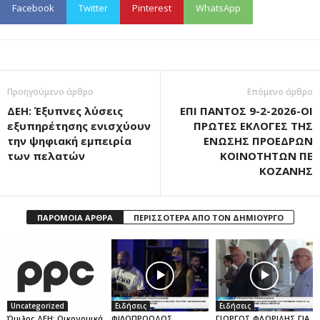
Facebook
Twitter
Pinterest
WhatsApp
Προηγούμενο άρθρο
Επόμενο άρθρο
ΔΕΗ: Έξυπνες λύσεις
ΕΠΙ ΠΑΝΤΟΣ 9-2-2026-ΟΙ
εξυπηρέτησης ενισχύουν
ΠΡΩΤΕΣ ΕΚΛΟΓΕΣ ΤΗΣ
την ψηφιακή εμπειρία
ΕΝΩΣΗΣ ΠΡΟΕΔΡΩΝ
των πελατών
ΚΟΙΝΟΤΗΤΩΝ ΠΕ
ΚΟΖΑΝΗΣ
ΠΑΡΟΜΟΙΑ ΑΡΘΡΑ
ΠΕΡΙΣΣΟΤΕΡΑ ΑΠΟ ΤΟΝ ΔΗΜΙΟΥΡΓΟ
Uncategorized
Ειδήσεις
Ειδήσεις
Όμιλος ΔΕΗ: Οικονομικά
ΦΙΛΟΠΡΟΟΔΟΣ
ΓΙΩΡΓΟΣ ΦΛΩΡΙΔΗΣ ΓΙΑ