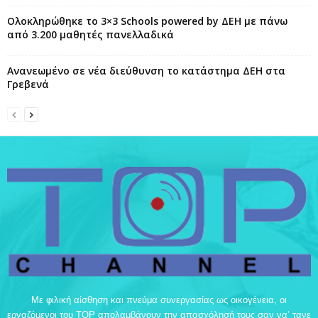
Ολοκληρώθηκε το 3×3 Schools powered by ΔΕΗ με πάνω
από 3.200 μαθητές πανελλαδικά
Ανανεωμένο σε νέα διεύθυνση το κατάστημα ΔΕΗ στα
Γρεβενά
Με φιλική αίσθηση και πνεύμα συνεργασίας ως οικογένεια, οι
εργαζόμενοι του TOP απολαμβάνουν την απασχόλησή τους σαν να’ τανε