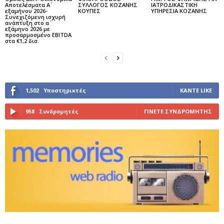
Αποτελέσματα Α΄
ΣΥΛΛΟΓΟΣ ΚΟΖΑΝΗΣ
ΙΑΤΡΟΔΙΚΑΣΤΙΚΗ
εξαμήνου 2026-
ΚΟΥΠΕΣ
ΥΠΗΡΕΣΙΑ ΚΟΖΑΝΗΣ
Συνεχιζόμενη ισχυρή
ανάπτυξη στο α΄
εξάμηνο 2026 με
προσαρμοσμένο EBITDA
στα €1,2 δισ.
1,502
Υποστηρικτές
ΚΆΝΤΕ LIKE
958
Συνδρομητές
ΓΊΝΕΤΕ ΣΥΝΔΡΟΜΗΤΉΣ