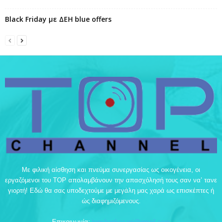
Black Friday με ΔΕΗ blue offers
Με φιλική αίσθηση και πνεύμα συνεργασίας ως οικογένεια, οι
εργαζόμενοι του TOP απολαμβάνουν την απασχόλησή τους σαν να’ τανε
γιορτή! Εδώ θα σας υποδεχτούμε με μεγάλη μας χαρά ως επισκέπτες ή
ώς διαφημιζόμενους.
Επικοινωνία:
topchankozani@gmail.com