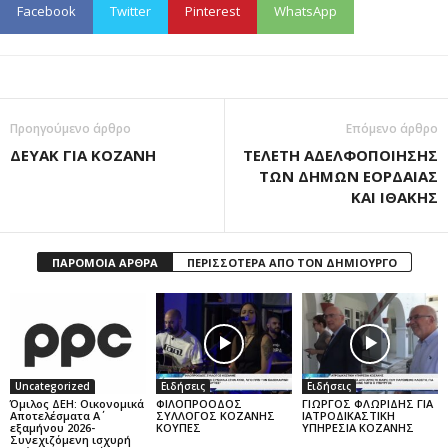
Facebook
Twitter
Pinterest
WhatsApp
Προηγούμενο άρθρο
Επόμενο άρθρο
ΔΕΥΑΚ ΓΙΑ ΚΟΖΑΝΗ
ΤΕΛΕΤΗ ΑΔΕΛΦΟΠΟΙΗΣΗΣ
ΤΩΝ ΔΗΜΩΝ ΕΟΡΔΑΙΑΣ
ΚΑΙ ΙΘΑΚΗΣ
ΠΑΡΟΜΟΙΑ ΑΡΘΡΑ
ΠΕΡΙΣΣΟΤΕΡΑ ΑΠΟ ΤΟΝ ΔΗΜΙΟΥΡΓΟ
Uncategorized
Ειδήσεις
Ειδήσεις
Όμιλος ΔΕΗ: Οικονομικά
ΦΙΛΟΠΡΟΟΔΟΣ
ΓΙΩΡΓΟΣ ΦΛΩΡΙΔΗΣ ΓΙΑ
Αποτελέσματα Α΄
ΣΥΛΛΟΓΟΣ ΚΟΖΑΝΗΣ
ΙΑΤΡΟΔΙΚΑΣΤΙΚΗ
εξαμήνου 2026-
ΚΟΥΠΕΣ
ΥΠΗΡΕΣΙΑ ΚΟΖΑΝΗΣ
Συνεχιζόμενη ισχυρή