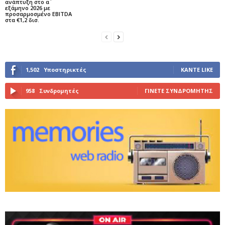
ανάπτυξη στο α΄
εξάμηνο 2026 με
προσαρμοσμένο EBITDA
στα €1,2 δισ.
1,502
Υποστηρικτές
ΚΆΝΤΕ LIKE
958
Συνδρομητές
ΓΊΝΕΤΕ ΣΥΝΔΡΟΜΗΤΉΣ