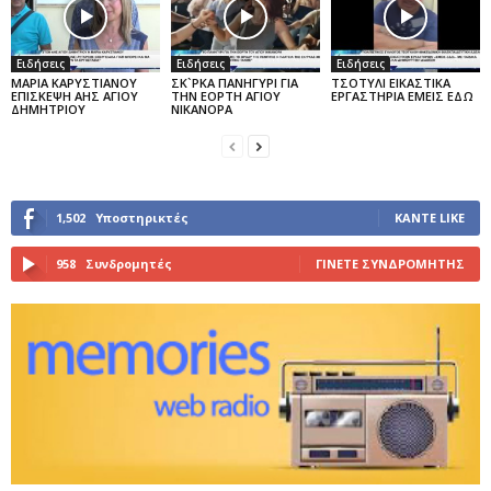
Ειδήσεις
Ειδήσεις
Ειδήσεις
ΜΑΡΙΑ ΚΑΡΥΣΤΙΑΝΟΥ
ΣΚ`ΡΚΑ ΠΑΝΗΓΥΡΙ ΓΙΑ
ΤΣΟΤΥΛΙ ΕΙΚΑΣΤΙΚΑ
ΕΠΙΣΚΕΨΗ ΑΗΣ ΑΓΙΟΥ
ΤΗΝ ΕΟΡΤΗ ΑΓΙΟΥ
ΕΡΓΑΣΤΗΡΙΑ ΕΜΕΙΣ ΕΔΩ
ΔΗΜΗΤΡΙΟΥ
ΝΙΚΑΝΟΡΑ
1,502
Υποστηρικτές
ΚΆΝΤΕ LIKE
958
Συνδρομητές
ΓΊΝΕΤΕ ΣΥΝΔΡΟΜΗΤΉΣ