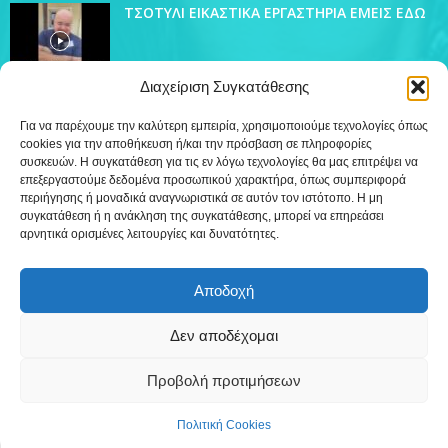
ΤΣΟΤΥΛΙ ΕΙΚΑΣΤΙΚΑ ΕΡΓΑΣΤΗΡΙΑ ΕΜΕΙΣ ΕΔΩ
Διαχείριση Συγκατάθεσης
Για να παρέχουμε την καλύτερη εμπειρία, χρησιμοποιούμε τεχνολογίες όπως
cookies για την αποθήκευση ή/και την πρόσβαση σε πληροφορίες
ΔΗΜΟΦΙΛΗ ΚΑΤΗΓΟΡΙΑ
συσκευών. Η συγκατάθεση για τις εν λόγω τεχνολογίες θα μας επιτρέψει να
4445
επεξεργαστούμε δεδομένα προσωπικού χαρακτήρα, όπως συμπεριφορά
Ειδήσεις
περιήγησης ή μοναδικά αναγνωριστικά σε αυτόν τον ιστότοπο. Η μη
509
Εκπομπές
συγκατάθεση ή η ανάκληση της συγκατάθεσης, μπορεί να επηρεάσει
αρνητικά ορισμένες λειτουργίες και δυνατότητες.
219
Τοπικά
12
Συνεντεύξεις
Αποδοχή
7
Τηλεόραση
Δεν αποδέχομαι
Προβολή προτιμήσεων
Επικοινωνία
Πολιτική Cookies (ΕΕ)
Πολιτική Cookies
©
Δημιουργία WebTerior.gr