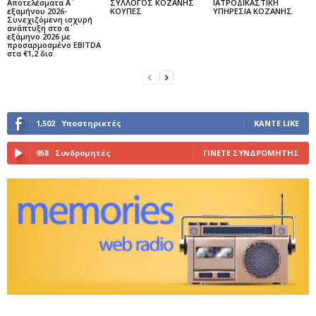
Αποτελέσματα Α΄
ΣΥΛΛΟΓΟΣ ΚΟΖΑΝΗΣ
ΙΑΤΡΟΔΙΚΑΣΤΙΚΗ
εξαμήνου 2026-
ΚΟΥΠΕΣ
ΥΠΗΡΕΣΙΑ ΚΟΖΑΝΗΣ
Συνεχιζόμενη ισχυρή
ανάπτυξη στο α΄
εξάμηνο 2026 με
προσαρμοσμένο EBITDA
στα €1,2 δισ.
1,502
Υποστηρικτές
ΚΆΝΤΕ LIKE
958
Συνδρομητές
ΓΊΝΕΤΕ ΣΥΝΔΡΟΜΗΤΉΣ