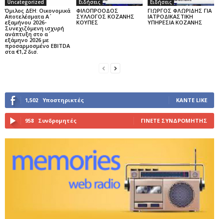
Uncategorized
Ειδήσεις
Ειδήσεις
Όμιλος ΔΕΗ: Οικονομικά
ΦΙΛΟΠΡΟΟΔΟΣ
ΓΙΩΡΓΟΣ ΦΛΩΡΙΔΗΣ ΓΙΑ
Αποτελέσματα Α΄
ΣΥΛΛΟΓΟΣ ΚΟΖΑΝΗΣ
ΙΑΤΡΟΔΙΚΑΣΤΙΚΗ
εξαμήνου 2026-
ΚΟΥΠΕΣ
ΥΠΗΡΕΣΙΑ ΚΟΖΑΝΗΣ
Συνεχιζόμενη ισχυρή
ανάπτυξη στο α΄
εξάμηνο 2026 με
προσαρμοσμένο EBITDA
στα €1,2 δισ.
1,502
Υποστηρικτές
ΚΆΝΤΕ LIKE
958
Συνδρομητές
ΓΊΝΕΤΕ ΣΥΝΔΡΟΜΗΤΉΣ