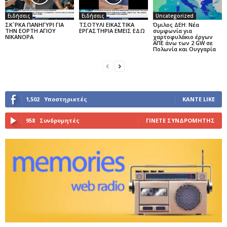
Ειδήσεις
Ειδήσεις
Uncategorized
ΣΚ`ΡΚΑ ΠΑΝΗΓΥΡΙ ΓΙΑ
ΤΣΟΤΥΛΙ ΕΙΚΑΣΤΙΚΑ
Όμιλος ΔΕΗ: Νέα
ΤΗΝ ΕΟΡΤΗ ΑΓΙΟΥ
ΕΡΓΑΣΤΗΡΙΑ ΕΜΕΙΣ ΕΔΩ
συμφωνία για
ΝΙΚΑΝΟΡΑ
χαρτοφυλάκιο έργων
ΑΠΕ άνω των 2 GW σε
Πολωνία και Ουγγαρία
1,502
Υποστηρικτές
ΚΆΝΤΕ LIKE
958
Συνδρομητές
ΓΊΝΕΤΕ ΣΥΝΔΡΟΜΗΤΉΣ