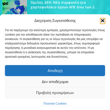
Όμιλος ΔΕΗ: Νέα συμφωνία για
χαρτοφυλάκιο έργων ΑΠΕ άνω των 2...
Διαχείριση Συγκατάθεσης
Για να παρέχουμε την καλύτερη εμπειρία, χρησιμοποιούμε τεχνολογίες όπως
cookies για την αποθήκευση ή/και την πρόσβαση σε πληροφορίες
ΔΗΜΟΦΙΛΗ ΚΑΤΗΓΟΡΙΑ
συσκευών. Η συγκατάθεση για τις εν λόγω τεχνολογίες θα μας επιτρέψει να
4444
επεξεργαστούμε δεδομένα προσωπικού χαρακτήρα, όπως συμπεριφορά
Ειδήσεις
περιήγησης ή μοναδικά αναγνωριστικά σε αυτόν τον ιστότοπο. Η μη
509
Εκπομπές
συγκατάθεση ή η ανάκληση της συγκατάθεσης, μπορεί να επηρεάσει
αρνητικά ορισμένες λειτουργίες και δυνατότητες.
219
Τοπικά
12
Συνεντεύξεις
Αποδοχή
7
Τηλεόραση
Δεν αποδέχομαι
Προβολή προτιμήσεων
Επικοινωνία
Πολιτική Cookies (ΕΕ)
Πολιτική Cookies
©
Δημιουργία WebTerior.gr