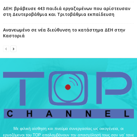
ΔΕΗ: βράβευσε 443 παιδιά εργαζομένων που αρίστευσαν
στη Δευτεροβάθμια και Τριτοβάθμια εκπαίδευση
Ανανεωμένο σε νέα διεύθυνση το κατάστημα ΔΕΗ στην
Καστοριά
Με φιλική αίσθηση και πνεύμα συνεργασίας ως οικογένεια, οι
εργαζόμενοι του TOP απολαμβάνουν την απασχόλησή τους σαν να’ τανε