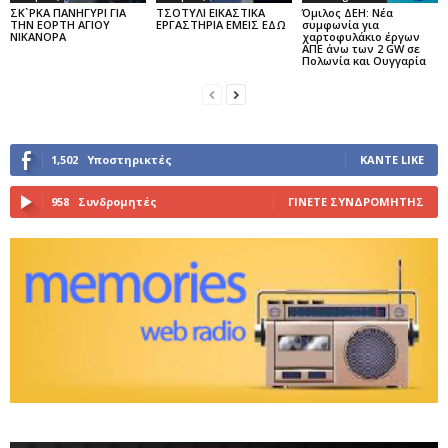
ΣΚ`ΡΚΑ ΠΑΝΗΓΥΡΙ ΓΙΑ
ΤΣΟΤΥΛΙ ΕΙΚΑΣΤΙΚΑ
Όμιλος ΔΕΗ: Νέα
ΤΗΝ ΕΟΡΤΗ ΑΓΙΟΥ
ΕΡΓΑΣΤΗΡΙΑ ΕΜΕΙΣ ΕΔΩ
συμφωνία για
ΝΙΚΑΝΟΡΑ
χαρτοφυλάκιο έργων
ΑΠΕ άνω των 2 GW σε
Πολωνία και Ουγγαρία
1,502
Υποστηρικτές
ΚΆΝΤΕ LIKE
958
Συνδρομητές
ΓΊΝΕΤΕ ΣΥΝΔΡΟΜΗΤΉΣ