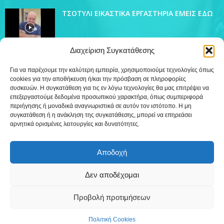
ΤΣΟΤΥΛΙ ΕΙΚΑΣΤΙΚΑ ΕΡΓΑΣΤΗΡΙΑ ΕΜΕΙΣ ΕΔΩ
Διαχείριση Συγκατάθεσης
Για να παρέχουμε την καλύτερη εμπειρία, χρησιμοποιούμε τεχνολογίες όπως
cookies για την αποθήκευση ή/και την πρόσβαση σε πληροφορίες
ΔΗΜΟΦΙΛΗ ΚΑΤΗΓΟΡΙΑ
συσκευών. Η συγκατάθεση για τις εν λόγω τεχνολογίες θα μας επιτρέψει να
4445
επεξεργαστούμε δεδομένα προσωπικού χαρακτήρα, όπως συμπεριφορά
Ειδήσεις
περιήγησης ή μοναδικά αναγνωριστικά σε αυτόν τον ιστότοπο. Η μη
509
Εκπομπές
συγκατάθεση ή η ανάκληση της συγκατάθεσης, μπορεί να επηρεάσει
αρνητικά ορισμένες λειτουργίες και δυνατότητες.
219
Τοπικά
12
Συνεντεύξεις
Αποδοχή
7
Τηλεόραση
Δεν αποδέχομαι
Προβολή προτιμήσεων
Επικοινωνία
Πολιτική Cookies (ΕΕ)
Πολιτική Cookies
©
Δημιουργία WebTerior.gr