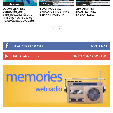
Uncategorized
Ειδήσεις
Ειδήσεις
Όμιλος ΔΕΗ: Νέα
ΦΙΛΟΠΡΟΟΔΟΣ
ΔΡΥΟΒΟΥΝΟ
συμφωνία για
ΣΥΛΛΟΓΟΣ ΚΟΖΑΝΗΣ
ΠΟΛΙΤΙΣΤΙΚΕΣ
χαρτοφυλάκιο έργων
ΘΕΡΙΝΗ ΠΡΟΒΟΛΗ
ΕΚΔΗΛΩΣΕΙΣ
ΑΠΕ άνω των 2 GW σε
Πολωνία και Ουγγαρία
1,502
Υποστηρικτές
ΚΆΝΤΕ LIKE
958
Συνδρομητές
ΓΊΝΕΤΕ ΣΥΝΔΡΟΜΗΤΉΣ