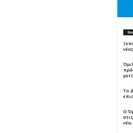
Επ
Ξεπ
νέας
Όμιλ
πράσ
μετ
Το Δ
επισ
Ο Όμ
στις
νέα..