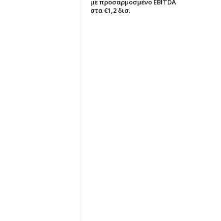
με προσαρμοσμένο EBITDA
στα €1,2 δισ.