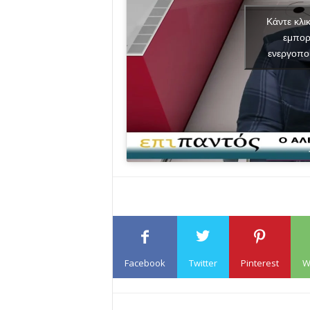
Κάντε κλι
εμπορ
ενεργοπο
Facebook
Twitter
Pinterest
W