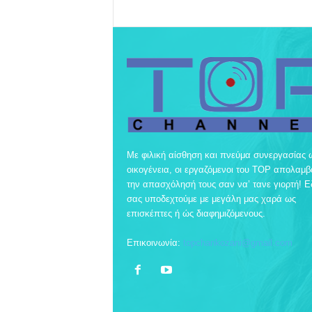
Με φιλική αίσθηση και πνεύμα συνεργασίας 
οικογένεια, οι εργαζόμενοι του TOP απολαμ
την απασχόλησή τους σαν να’ τανε γιορτή! 
σας υποδεχτούμε με μεγάλη μας χαρά ως
επισκέπτες ή ώς διαφημιζόμενους.
Επικοινωνία:
topchankozani@gmail.com