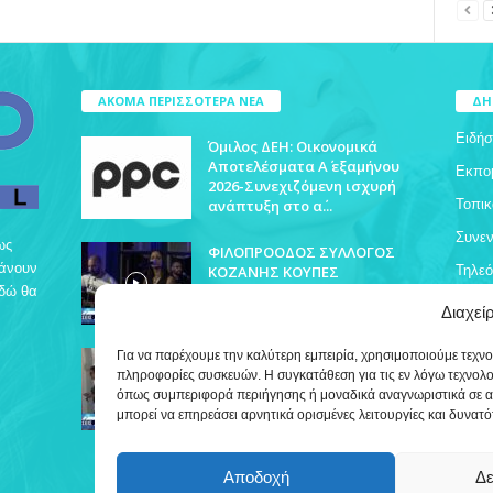
ΑΚΟΜΑ ΠΕΡΙΣΣΟΤΕΡΑ ΝΕΑ
ΔΗ
Ειδήσ
Όμιλος ΔΕΗ: Οικονομικά
Αποτελέσματα Α΄ εξαμήνου
Εκπο
2026-Συνεχιζόμενη ισχυρή
ανάπτυξη στο α΄...
Τοπικ
Συνεν
ως
ΦΙΛΟΠΡΟΟΔΟΣ ΣΥΛΛΟΓΟΣ
βάνουν
ΚΟΖΑΝΗΣ ΚΟΥΠΕΣ
Τηλε
Εδώ θα
Διαχεί
ΓΙΩΡΓΟΣ ΦΛΩΡΙΔΗΣ ΓΙΑ
Για να παρέχουμε την καλύτερη εμπειρία, χρησιμοποιούμε τεχν
ΙΑΤΡΟΔΙΚΑΣΤΙΚΗ ΥΠΗΡΕΣΙΑ
πληροφορίες συσκευών. Η συγκατάθεση για τις εν λόγω τεχνολ
ΚΟΖΑΝΗΣ
όπως συμπεριφορά περιήγησης ή μοναδικά αναγνωριστικά σε α
μπορεί να επηρεάσει αρνητικά ορισμένες λειτουργίες και δυνατό
Αποδοχή
Δε