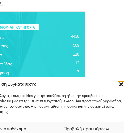
ΜΟΦΙΛΗ ΚΑΤΗΓΟΡΙΑ
4438
εις
509
μπές
218
ά
12
τεύξεις
7
όραση
ριση Συγκατάθεσης
ολογίες όπως cookies για την αποθήκευση ή/και την πρόσβαση σε
ογίες θα μας επιτρέψει να επεξεργαστούμε δεδομένα προσωπικού χαρακτήρα,
υτόν τον ιστότοπο. Η μη συγκατάθεση ή η ανάκληση της συγκατάθεσης,
τητες.
ν αποδέχομαι
Προβολή προτιμήσεων