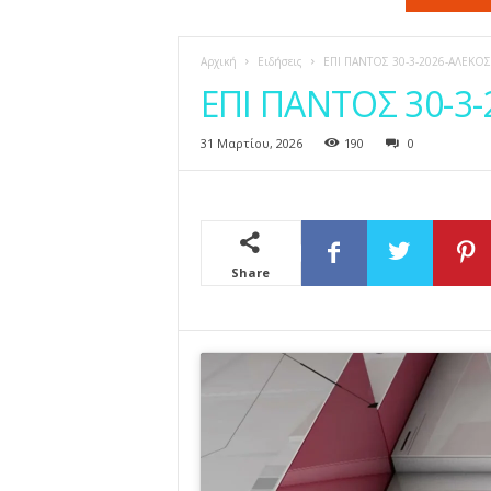
η
ς
Αρχική
Ειδήσεις
ΕΠΙ ΠΑΝΤΟΣ 30-3-2026-ΑΛΕΚΟ
ΕΠΙ ΠΑΝΤΟΣ 30-3
31 Μαρτίου, 2026
190
0
Share