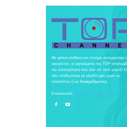
Με φιλική αίσθηση και πνεύμα συνεργασίας 
οικογένεια, οι εργαζόμενοι του TOP απολαμ
την απασχόλησή τους σαν να’ τανε γιορτή! 
σας υποδεχτούμε με μεγάλη μας χαρά ως
επισκέπτες ή ώς διαφημιζόμενους.
Επικοινωνία:
topchankozani@gmail.com