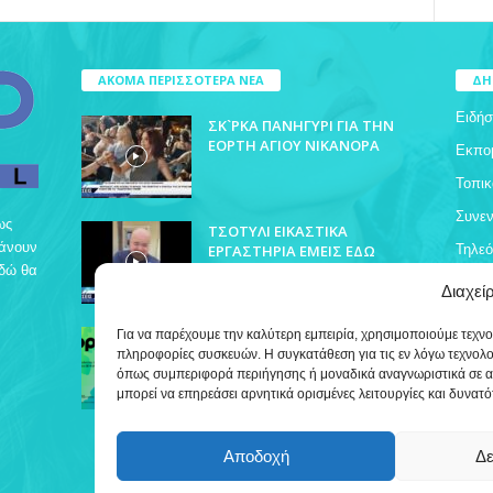
ΑΚΟΜΑ ΠΕΡΙΣΣΟΤΕΡΑ ΝΕΑ
ΔΗ
Ειδήσ
ΣΚ`ΡΚΑ ΠΑΝΗΓΥΡΙ ΓΙΑ ΤΗΝ
ΕΟΡΤΗ ΑΓΙΟΥ ΝΙΚΑΝΟΡΑ
Εκπο
Τοπικ
Συνεν
ως
ΤΣΟΤΥΛΙ ΕΙΚΑΣΤΙΚΑ
βάνουν
ΕΡΓΑΣΤΗΡΙΑ ΕΜΕΙΣ ΕΔΩ
Τηλε
Εδώ θα
Διαχεί
Όμιλος ΔΕΗ: Νέα συμφωνία
Για να παρέχουμε την καλύτερη εμπειρία, χρησιμοποιούμε τεχν
για χαρτοφυλάκιο έργων
πληροφορίες συσκευών. Η συγκατάθεση για τις εν λόγω τεχνολ
ΑΠΕ άνω των 2...
όπως συμπεριφορά περιήγησης ή μοναδικά αναγνωριστικά σε α
μπορεί να επηρεάσει αρνητικά ορισμένες λειτουργίες και δυνατό
Αποδοχή
Δε