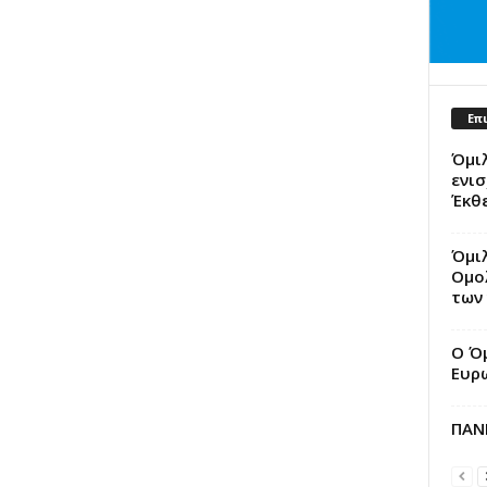
Επ
Όμιλ
ενισ
Έκθ
Όμιλ
Ομο
των 
Ο Ό
Ευρ
ΠΑΝ