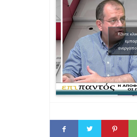
Κάντε κλι
εμπορ
ενεργοπο