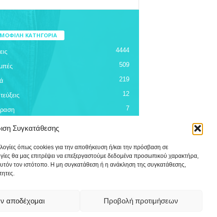
ΜΟΦΙΛΗ ΚΑΤΗΓΟΡΙΑ
4444
εις
509
μπές
219
ά
12
τεύξεις
7
όραση
ριση Συγκατάθεσης
ολογίες όπως cookies για την αποθήκευση ή/και την πρόσβαση σε
ογίες θα μας επιτρέψει να επεξεργαστούμε δεδομένα προσωπικού χαρακτήρα,
υτόν τον ιστότοπο. Η μη συγκατάθεση ή η ανάκληση της συγκατάθεσης,
τητες.
ν αποδέχομαι
Προβολή προτιμήσεων