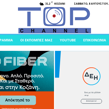
C
KOZANI
ΣΆΒΒΑΤΟ, 8 ΑΥΓΟΎΣΤΟΥ, 
31.2
ΓΡΑΜΜΑ
ΟΙ ΕΚΠΟΜΠΈΣ ΜΑΣ
YOUTUBE
ΕΠΙΚΟΙΝΩΝΊΑ