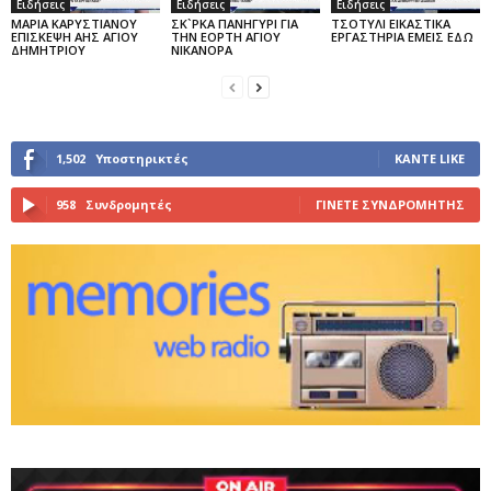
Ειδήσεις
Ειδήσεις
Ειδήσεις
ΜΑΡΙΑ ΚΑΡΥΣΤΙΑΝΟΥ
ΣΚ`ΡΚΑ ΠΑΝΗΓΥΡΙ ΓΙΑ
ΤΣΟΤΥΛΙ ΕΙΚΑΣΤΙΚΑ
ΕΠΙΣΚΕΨΗ ΑΗΣ ΑΓΙΟΥ
ΤΗΝ ΕΟΡΤΗ ΑΓΙΟΥ
ΕΡΓΑΣΤΗΡΙΑ ΕΜΕΙΣ ΕΔΩ
ΔΗΜΗΤΡΙΟΥ
ΝΙΚΑΝΟΡΑ
1,502
Υποστηρικτές
ΚΆΝΤΕ LIKE
958
Συνδρομητές
ΓΊΝΕΤΕ ΣΥΝΔΡΟΜΗΤΉΣ