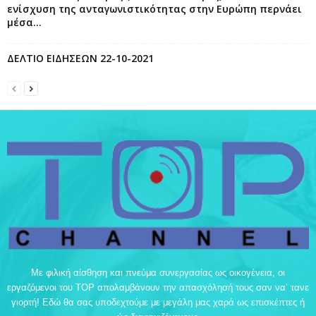
ενίσχυση της ανταγωνιστικότητας στην Ευρώπη περνάει
μέσα...
ΔΕΛΤΙΟ ΕΙΔΗΣΕΩΝ 22-10-2021
Με φιλική αίσθηση και πνεύμα συνεργασίας ως οικογένεια, οι
εργαζόμενοι του TOP απολαμβάνουν την απασχόλησή τους σαν να’ τανε
γιορτή! Εδώ θα σας υποδεχτούμε με μεγάλη μας χαρά ως επισκέπτες ή