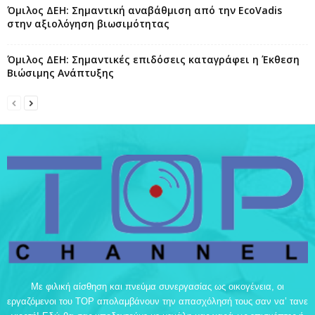
Όμιλος ΔΕΗ: Σημαντική αναβάθμιση από την EcoVadis
στην αξιολόγηση βιωσιμότητας
Όμιλος ΔΕΗ: Σημαντικές επιδόσεις καταγράφει η Έκθεση
Βιώσιμης Ανάπτυξης
Με φιλική αίσθηση και πνεύμα συνεργασίας ως οικογένεια, οι
εργαζόμενοι του TOP απολαμβάνουν την απασχόλησή τους σαν να’ τανε