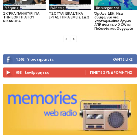
Ειδήσεις
Ειδήσεις
Uncategorized
ΣΚ`ΡΚΑ ΠΑΝΗΓΥΡΙ ΓΙΑ
ΤΣΟΤΥΛΙ ΕΙΚΑΣΤΙΚΑ
Όμιλος ΔΕΗ: Νέα
ΤΗΝ ΕΟΡΤΗ ΑΓΙΟΥ
ΕΡΓΑΣΤΗΡΙΑ ΕΜΕΙΣ ΕΔΩ
συμφωνία για
ΝΙΚΑΝΟΡΑ
χαρτοφυλάκιο έργων
ΑΠΕ άνω των 2 GW σε
Πολωνία και Ουγγαρία
1,502
Υποστηρικτές
ΚΆΝΤΕ LIKE
958
Συνδρομητές
ΓΊΝΕΤΕ ΣΥΝΔΡΟΜΗΤΉΣ