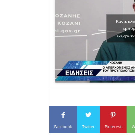
Κάντε κλι
εμπορ
ενεργοπο
Facebook
Twitter
Pinterest
W