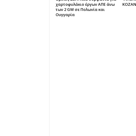
χαρτοφυλάκιο έργων ΑΠΕ άνω
ΚΟΖΑΝ
των 2 GW σε Πολωνία και
Ουγγαρία