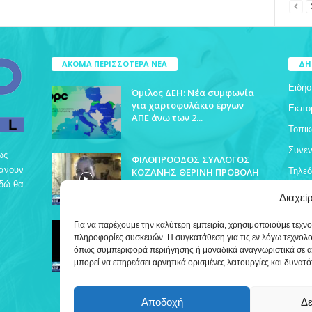
ΑΚΟΜΑ ΠΕΡΙΣΣΟΤΕΡΑ ΝΕΑ
ΔΗ
Ειδήσ
Όμιλος ΔΕΗ: Νέα συμφωνία
για χαρτοφυλάκιο έργων
Εκπο
ΑΠΕ άνω των 2...
Τοπικ
Συνεν
ως
ΦΙΛΟΠΡΟΟΔΟΣ ΣΥΛΛΟΓΟΣ
βάνουν
ΚΟΖΑΝΗΣ ΘΕΡΙΝΗ ΠΡΟΒΟΛΗ
Τηλε
Εδώ θα
Διαχεί
ΔΡΥΟΒΟΥΝΟ ΠΟΛΙΤΙΣΤΙΚΕΣ
Για να παρέχουμε την καλύτερη εμπειρία, χρησιμοποιούμε τεχν
ΕΚΔΗΛΩΣΕΙΣ
πληροφορίες συσκευών. Η συγκατάθεση για τις εν λόγω τεχνολ
όπως συμπεριφορά περιήγησης ή μοναδικά αναγνωριστικά σε α
μπορεί να επηρεάσει αρνητικά ορισμένες λειτουργίες και δυνατό
Αποδοχή
Δε