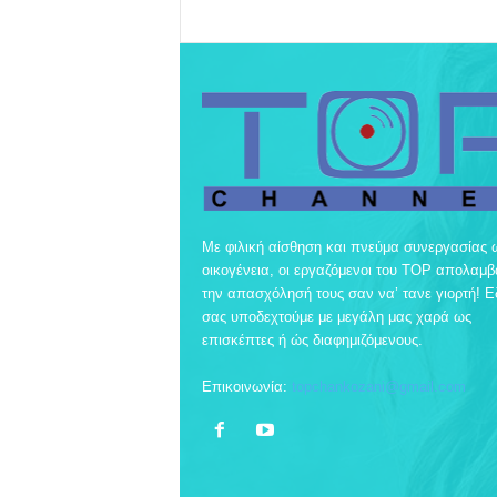
Με φιλική αίσθηση και πνεύμα συνεργασίας 
οικογένεια, οι εργαζόμενοι του TOP απολαμ
την απασχόλησή τους σαν να’ τανε γιορτή! 
σας υποδεχτούμε με μεγάλη μας χαρά ως
επισκέπτες ή ώς διαφημιζόμενους.
Επικοινωνία:
topchankozani@gmail.com