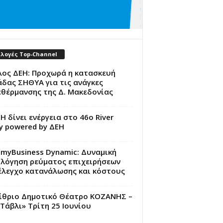
ιλογές Top-Channel
λος ΔΕΗ: Προχωρά η κατασκευή
δας ΣΗΘΥΑ για τις ανάγκες
εθέρμανσης της Δ. Μακεδονίας
Η δίνει ενέργεια στο 46ο River
y powered by ΔΕΗ
myBusiness Dynamic: Δυναμική
ολόγηση ρεύματος επιχειρήσεων
έλεγχο κατανάλωσης και κόστους
ίθριο Δημοτικό Θέατρο ΚΟΖΑΝΗΣ –
Τάβλι» Τρίτη 25 Ιουνίου