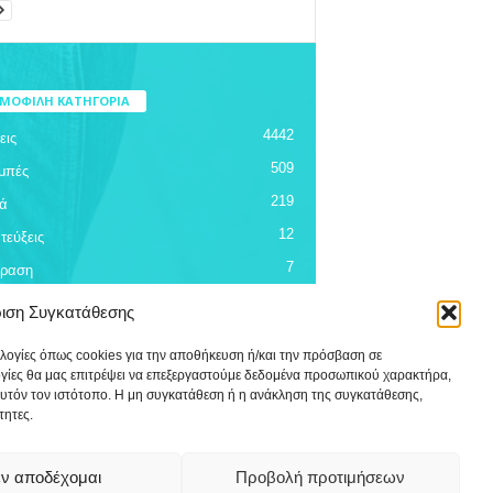
ΜΟΦΙΛΗ ΚΑΤΗΓΟΡΙΑ
4442
εις
509
μπές
219
ά
12
τεύξεις
7
όραση
ριση Συγκατάθεσης
ολογίες όπως cookies για την αποθήκευση ή/και την πρόσβαση σε
ογίες θα μας επιτρέψει να επεξεργαστούμε δεδομένα προσωπικού χαρακτήρα,
υτόν τον ιστότοπο. Η μη συγκατάθεση ή η ανάκληση της συγκατάθεσης,
τητες.
ν αποδέχομαι
Προβολή προτιμήσεων