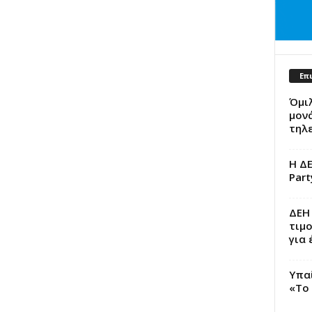
Επ
Όμι
μονά
τηλ
Η ΔΕ
Part
ΔΕΗ 
τιμ
για 
Υπα
«Το 