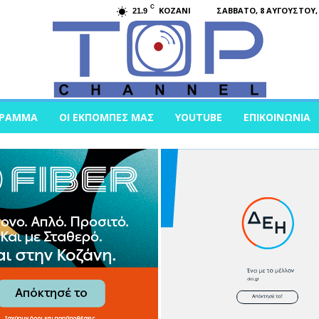
C
KOZANI
ΣΆΒΒΑΤΟ, 8 ΑΥΓΟΎΣΤΟΥ, 
21.9
ΓΡΑΜΜΑ
ΟΙ ΕΚΠΟΜΠΈΣ ΜΑΣ
YOUTUBE
ΕΠΙΚΟΙΝΩΝΊΑ