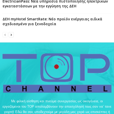
ElectricianPass: Νέα υπηρεσία πιστοποίησης ηλεκτρικών
εγκαταστάσεων με την εγγύηση της ΔΕΗ
ΔΕΗ myHotel SmartRate: Νέο προϊόν ενέργειας ειδικά
σχεδιασμένο για ξενοδοχεία
Με φιλική αίσθηση και πνεύμα συνεργασίας ως οικογένεια, οι
εργαζόμενοι του TOP απολαμβάνουν την απασχόλησή τους σαν να’ τανε
γιορτή! Εδώ θα σας υποδεχτούμε με μεγάλη μας χαρά ως επισκέπτες ή