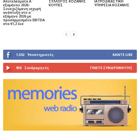
Αποτελέσματα Α΄
ΣΥΛΛΟΓΟΣ ΚΟΖΑΝΗΣ
ΙΑΤΡΟΔΙΚΑΣΤΙΚΗ
εξαμήνου 2026-
ΚΟΥΠΕΣ
ΥΠΗΡΕΣΙΑ ΚΟΖΑΝΗΣ
Συνεχιζόμενη ισχυρή
ανάπτυξη στο α΄
εξάμηνο 2026 με
προσαρμοσμένο EBITDA
στα €1,2 δισ.
1,502
Υποστηρικτές
ΚΆΝΤΕ LIKE
958
Συνδρομητές
ΓΊΝΕΤΕ ΣΥΝΔΡΟΜΗΤΉΣ