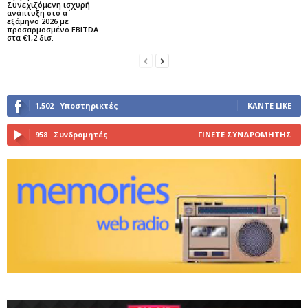
Συνεχιζόμενη ισχυρή
ανάπτυξη στο α΄
εξάμηνο 2026 με
προσαρμοσμένο EBITDA
στα €1,2 δισ.
1,502
Υποστηρικτές
ΚΆΝΤΕ LIKE
958
Συνδρομητές
ΓΊΝΕΤΕ ΣΥΝΔΡΟΜΗΤΉΣ