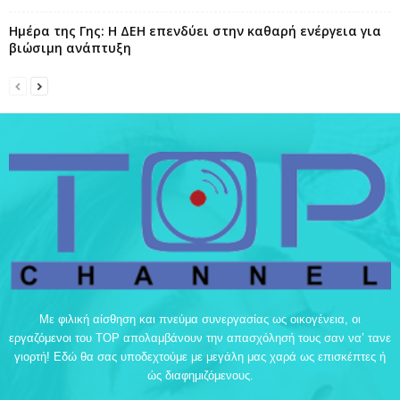
Ημέρα της Γης: Η ΔΕΗ επενδύει στην καθαρή ενέργεια για
βιώσιμη ανάπτυξη
Με φιλική αίσθηση και πνεύμα συνεργασίας ως οικογένεια, οι
εργαζόμενοι του TOP απολαμβάνουν την απασχόλησή τους σαν να’ τανε
γιορτή! Εδώ θα σας υποδεχτούμε με μεγάλη μας χαρά ως επισκέπτες ή
ώς διαφημιζόμενους.