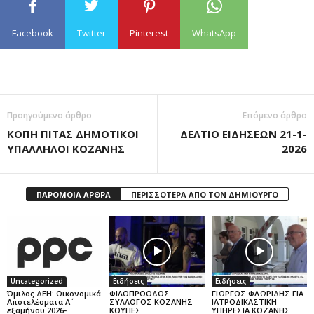
Facebook
Twitter
Pinterest
WhatsApp
Προηγούμενο άρθρο
Επόμενο άρθρο
ΚΟΠΗ ΠΙΤΑΣ ΔΗΜΟΤΙΚΟΙ
ΔΕΛΤΙΟ ΕΙΔΗΣΕΩΝ 21-1-
ΥΠΑΛΛΗΛΟΙ ΚΟΖΑΝΗΣ
2026
ΠΑΡΟΜΟΙΑ ΑΡΘΡΑ
ΠΕΡΙΣΣΟΤΕΡΑ ΑΠΟ ΤΟΝ ΔΗΜΙΟΥΡΓΟ
Uncategorized
Ειδήσεις
Ειδήσεις
Όμιλος ΔΕΗ: Οικονομικά
ΦΙΛΟΠΡΟΟΔΟΣ
ΓΙΩΡΓΟΣ ΦΛΩΡΙΔΗΣ ΓΙΑ
Αποτελέσματα Α΄
ΣΥΛΛΟΓΟΣ ΚΟΖΑΝΗΣ
ΙΑΤΡΟΔΙΚΑΣΤΙΚΗ
εξαμήνου 2026-
ΚΟΥΠΕΣ
ΥΠΗΡΕΣΙΑ ΚΟΖΑΝΗΣ