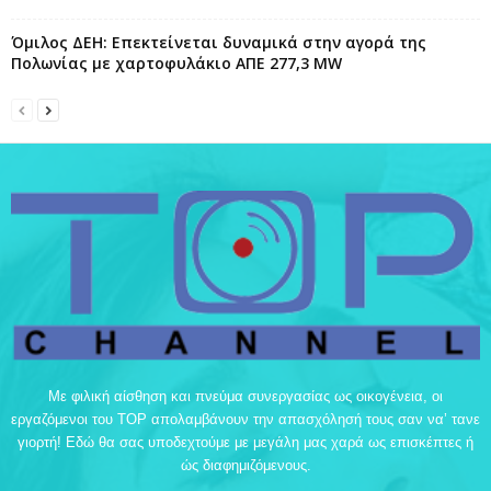
Όμιλος ΔΕΗ: Επεκτείνεται δυναμικά στην αγορά της
Πολωνίας με χαρτοφυλάκιο ΑΠΕ 277,3 MW
Με φιλική αίσθηση και πνεύμα συνεργασίας ως οικογένεια, οι
εργαζόμενοι του TOP απολαμβάνουν την απασχόλησή τους σαν να’ τανε
γιορτή! Εδώ θα σας υποδεχτούμε με μεγάλη μας χαρά ως επισκέπτες ή
ώς διαφημιζόμενους.