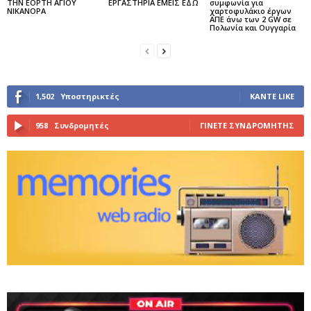
ΤΗΝ ΕΟΡΤΗ ΑΓΙΟΥ
ΕΡΓΑΣΤΗΡΙΑ ΕΜΕΙΣ ΕΔΩ
συμφωνία για
ΝΙΚΑΝΟΡΑ
χαρτοφυλάκιο έργων
ΑΠΕ άνω των 2 GW σε
Πολωνία και Ουγγαρία
1,502
Υποστηρικτές
ΚΆΝΤΕ LIKE
958
Συνδρομητές
ΓΊΝΕΤΕ ΣΥΝΔΡΟΜΗΤΉΣ