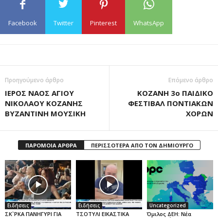
Facebook
Twitter
Pinterest
WhatsApp
Προηγούμενο άρθρο
Επόμενο άρθρο
ΙΕΡΟΣ ΝΑΟΣ ΑΓΙΟΥ
ΚΟΖΑΝΗ 3ο ΠΑΙΔΙΚΟ
ΝΙΚΟΛΑΟΥ ΚΟΖΑΝΗΣ
ΦΕΣΤΙΒΑΛ ΠΟΝΤΙΑΚΩΝ
ΒΥΖΑΝΤΙΝΗ ΜΟΥΣΙΚΗ
ΧΟΡΩΝ
ΠΑΡΟΜΟΙΑ ΑΡΘΡΑ
ΠΕΡΙΣΣΟΤΕΡΑ ΑΠΟ ΤΟΝ ΔΗΜΙΟΥΡΓΟ
Ειδήσεις
Ειδήσεις
Uncategorized
ΣΚ`ΡΚΑ ΠΑΝΗΓΥΡΙ ΓΙΑ
ΤΣΟΤΥΛΙ ΕΙΚΑΣΤΙΚΑ
Όμιλος ΔΕΗ: Νέα