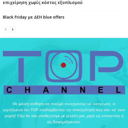
επιχείρηση χωρίς κόστος εξοπλισμού
Black Friday με ΔΕΗ blue offers
Με φιλική αίσθηση και πνεύμα συνεργασίας ως οικογένεια, οι
εργαζόμενοι του TOP απολαμβάνουν την απασχόλησή τους σαν να’ τανε
γιορτή! Εδώ θα σας υποδεχτούμε με μεγάλη μας χαρά ως επισκέπτες ή
ώς διαφημιζόμενους.