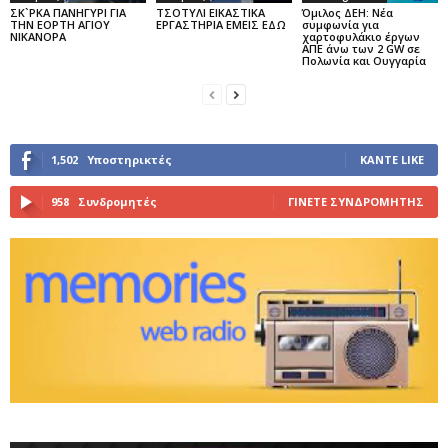
ΣΚ`ΡΚΑ ΠΑΝΗΓΥΡΙ ΓΙΑ
ΤΣΟΤΥΛΙ ΕΙΚΑΣΤΙΚΑ
Όμιλος ΔΕΗ: Νέα
ΤΗΝ ΕΟΡΤΗ ΑΓΙΟΥ
ΕΡΓΑΣΤΗΡΙΑ ΕΜΕΙΣ ΕΔΩ
συμφωνία για
ΝΙΚΑΝΟΡΑ
χαρτοφυλάκιο έργων
ΑΠΕ άνω των 2 GW σε
Πολωνία και Ουγγαρία
1,502
Υποστηρικτές
ΚΆΝΤΕ LIKE
958
Συνδρομητές
ΓΊΝΕΤΕ ΣΥΝΔΡΟΜΗΤΉΣ