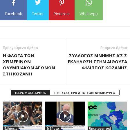
Facebook
Twitter
Pinterest
WhatsApp
Προηγούμενο άρθρο
Επόμενο άρθρο
H ΦΛΟΓΑ ΤΩΝ
ΣΥΛΛΟΓΟΣ ΜΝΗΜΗΣ Α’Σ Σ
ΧΕΙΜΕΡΙΝΩΝ
ΕΚΔΗΛΩΣΗ ΣΤΗΝ ΑΙΘΟΥΣΑ
ΟΛΥΜΠΙΑΚΩΝ ΑΓΩΝΩΝ
ΦΙΛΙΠΠΟΣ ΚΟΖΑΝΗΣ
ΣΤΗ ΚΟΖΑΝΗ
ΠΑΡΟΜΟΙΑ ΑΡΘΡΑ
ΠΕΡΙΣΣΟΤΕΡΑ ΑΠΟ ΤΟΝ ΔΗΜΙΟΥΡΓΟ
Ειδήσεις
Ειδήσεις
Uncategorized