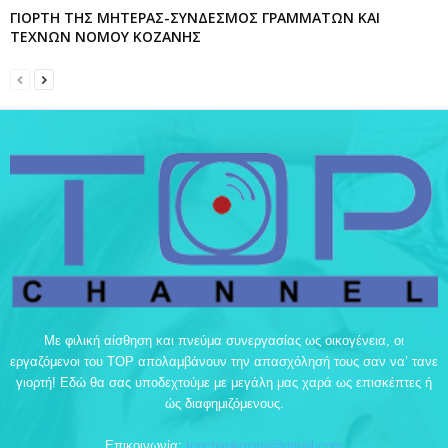
ΓΙΟΡΤΗ ΤΗΣ ΜΗΤΕΡΑΣ-ΣΥΝΔΕΣΜΟΣ ΓΡΑΜΜΑΤΩΝ ΚΑΙ
ΤΕΧΝΩΝ ΝΟΜΟΥ ΚΟΖΑΝΗΣ
Με φιλική αίσθηση και πνεύμα συνεργασίας ως οικογένεια, οι
εργαζόμενοι του TOP απολαμβάνουν την απασχόλησή τους σαν να’ τανε
γιορτή! Εδώ θα σας υποδεχτούμε με μεγάλη μας χαρά ως επισκέπτες ή
ώς διαφημιζόμενους.
Επικοινωνία:
topchankozani@gmail.com