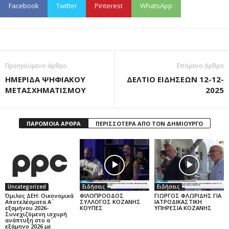
Facebook
Twitter
Pinterest
WhatsApp
Προηγούμενο άρθρο
Επόμενο άρθρο
ΗΜΕΡΙΔΑ ΨΗΦΙΑΚΟΥ
ΔΕΛΤΙΟ ΕΙΔΗΣΕΩΝ 12-12-
ΜΕΤΑΣΧΗΜΑΤΙΣΜΟΥ
2025
ΠΑΡΟΜΟΙΑ ΑΡΘΡΑ
ΠΕΡΙΣΣΟΤΕΡΑ ΑΠΟ ΤΟΝ ΔΗΜΙΟΥΡΓΟ
Uncategorized
Ειδήσεις
Ειδήσεις
Όμιλος ΔΕΗ: Οικονομικά
ΦΙΛΟΠΡΟΟΔΟΣ
ΓΙΩΡΓΟΣ ΦΛΩΡΙΔΗΣ ΓΙΑ
Αποτελέσματα Α΄
ΣΥΛΛΟΓΟΣ ΚΟΖΑΝΗΣ
ΙΑΤΡΟΔΙΚΑΣΤΙΚΗ
εξαμήνου 2026-
ΚΟΥΠΕΣ
ΥΠΗΡΕΣΙΑ ΚΟΖΑΝΗΣ
Συνεχιζόμενη ισχυρή
ανάπτυξη στο α΄
εξάμηνο 2026 με