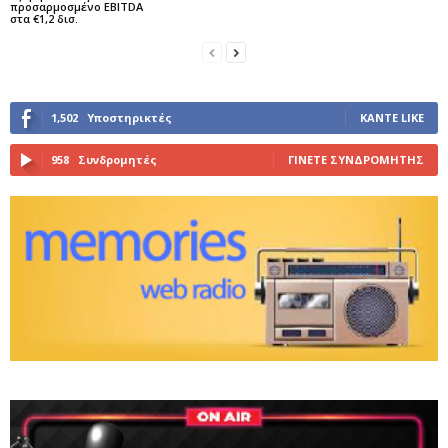
προσαρμοσμένο EBITDA
στα €1,2 δισ.
1,502
Υποστηρικτές
ΚΆΝΤΕ LIKE
958
Συνδρομητές
ΓΊΝΕΤΕ ΣΥΝΔΡΟΜΗΤΉΣ