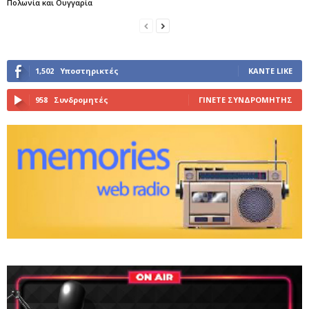
Πολωνία και Ουγγαρία
1,502
Υποστηρικτές
ΚΆΝΤΕ LIKE
958
Συνδρομητές
ΓΊΝΕΤΕ ΣΥΝΔΡΟΜΗΤΉΣ