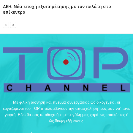
ΔΕΗ: Νέα εποχή εξυπηρέτησης με τον πελάτη στο
επίκεντρο
Με φιλική αίσθηση και πνεύμα συνεργασίας ως οικογένεια, οι
εργαζόμενοι του TOP απολαμβάνουν την απασχόλησή τους σαν να’ τανε
γιορτή! Εδώ θα σας υποδεχτούμε με μεγάλη μας χαρά ως επισκέπτες ή
ώς διαφημιζόμενους.