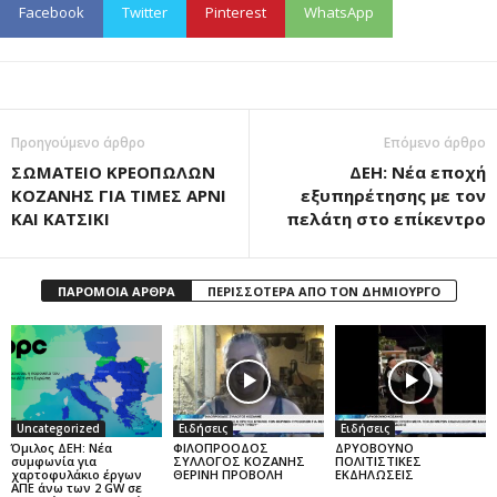
Facebook
Twitter
Pinterest
WhatsApp
Προηγούμενο άρθρο
Επόμενο άρθρο
ΣΩΜΑΤΕΙΟ ΚΡΕΟΠΩΛΩΝ
ΔΕΗ: Νέα εποχή
ΚΟΖΑΝΗΣ ΓΙΑ ΤΙΜΕΣ ΑΡΝΙ
εξυπηρέτησης με τον
ΚΑΙ ΚΑΤΣΙΚΙ
πελάτη στο επίκεντρο
ΠΑΡΟΜΟΙΑ ΑΡΘΡΑ
ΠΕΡΙΣΣΟΤΕΡΑ ΑΠΟ ΤΟΝ ΔΗΜΙΟΥΡΓΟ
Uncategorized
Ειδήσεις
Ειδήσεις
Όμιλος ΔΕΗ: Νέα
ΦΙΛΟΠΡΟΟΔΟΣ
ΔΡΥΟΒΟΥΝΟ
συμφωνία για
ΣΥΛΛΟΓΟΣ ΚΟΖΑΝΗΣ
ΠΟΛΙΤΙΣΤΙΚΕΣ
χαρτοφυλάκιο έργων
ΘΕΡΙΝΗ ΠΡΟΒΟΛΗ
ΕΚΔΗΛΩΣΕΙΣ
ΑΠΕ άνω των 2 GW σε