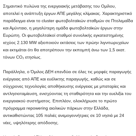
Σημαντικό πυλώνα της ενεργειακής μετάβασης του Ομίλου,
αποτελεί η ανάπτυξη έργων ΑΠΕ μεγάλης κλίμακας. Χαρακτηριστικό
παράδειγμα είναι το cluster φωτοβολταϊκών σταθμών σε Πτολεμαΐδα
και Αμύνταιο, η μεγαλύτερη ομάδα φωτοβολταϊκών έργων στην
Ευρώπη. Οι φωτοβολταϊκοί σταθμοί συνολικής εγκατεστημένης
ισχύος 2.130 MW αξιοποιούν εκτάσεις των πρώην λιγνιτωρυχείων
και εκτιμάται ότι θα αποτρέπουν την εκπομπή άνω των 1,5 εκατ.
τόνων CO₂ ετησίως.
Παράλληλα, ο Όμιλος ΔΕΗ επενδύει σε όλες τις μορφές παραγωγής
ενέργειας από ΑΠΕ και ευέλικτης παραγωγής, καθώς και σε
σύγχρονες τεχνολογίες αποθήκευσης ενέργειας με μπαταρίες και
αντλησιοταμίευση, ενισχύοντας τη σταθερότητα και την ευελιξίa του
ενεργειακού συστήματος. Επιπλέον, ολοκλήρωσε το πρώτο
πρόγραμμα repowering αιολικών πάρκων στην Ελλάδα,
αντικαθιστώντας 105 παλιές ανεμογεννήτριες σε 10 νησιά με 24
νέες, υψηλότερης απόδοσης.