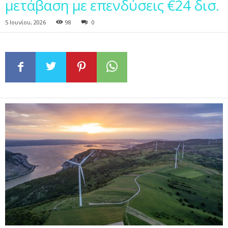
μετάβαση με επενδύσεις €24 δισ.
5 Ιουνίου, 2026
98
0