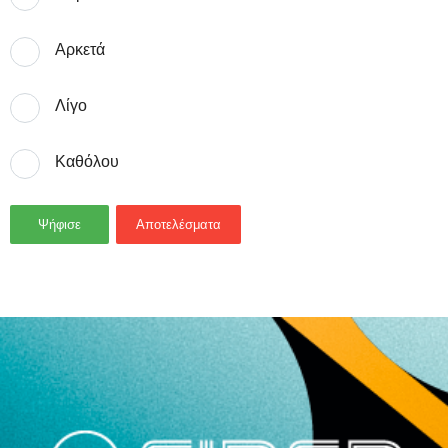
Αρκετά
Λίγο
Καθόλου
Ψήφισε
Αποτελέσματα
- Advertisement -