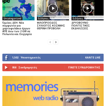
Uncategorized
Ειδήσεις
Ειδήσεις
Όμιλος ΔΕΗ: Νέα
ΦΙΛΟΠΡΟΟΔΟΣ
ΔΡΥΟΒΟΥΝΟ
συμφωνία για
ΣΥΛΛΟΓΟΣ ΚΟΖΑΝΗΣ
ΠΟΛΙΤΙΣΤΙΚΕΣ
χαρτοφυλάκιο έργων
ΘΕΡΙΝΗ ΠΡΟΒΟΛΗ
ΕΚΔΗΛΩΣΕΙΣ
ΑΠΕ άνω των 2 GW σε
Πολωνία και Ουγγαρία
1,502
Υποστηρικτές
ΚΆΝΤΕ LIKE
958
Συνδρομητές
ΓΊΝΕΤΕ ΣΥΝΔΡΟΜΗΤΉΣ