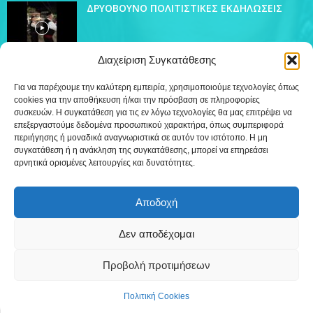
ΔΡΥΟΒΟΥΝΟ ΠΟΛΙΤΙΣΤΙΚΕΣ ΕΚΔΗΛΩΣΕΙΣ
Διαχείριση Συγκατάθεσης
Για να παρέχουμε την καλύτερη εμπειρία, χρησιμοποιούμε τεχνολογίες όπως
cookies για την αποθήκευση ή/και την πρόσβαση σε πληροφορίες
ΔΗΜΟΦΙΛΗ ΚΑΤΗΓΟΡΙΑ
συσκευών. Η συγκατάθεση για τις εν λόγω τεχνολογίες θα μας επιτρέψει να
4442
επεξεργαστούμε δεδομένα προσωπικού χαρακτήρα, όπως συμπεριφορά
Ειδήσεις
περιήγησης ή μοναδικά αναγνωριστικά σε αυτόν τον ιστότοπο. Η μη
509
Εκπομπές
συγκατάθεση ή η ανάκληση της συγκατάθεσης, μπορεί να επηρεάσει
αρνητικά ορισμένες λειτουργίες και δυνατότητες.
219
Τοπικά
12
Συνεντεύξεις
Αποδοχή
7
Τηλεόραση
Δεν αποδέχομαι
Προβολή προτιμήσεων
Επικοινωνία
Πολιτική Cookies (ΕΕ)
Πολιτική Cookies
©
Δημιουργία WebTerior.gr