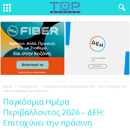
Αρχική
Uncategorized
Παγκόσμια Ημέρα Περιβάλλοντος 2026 – ΔΕΗ: Επιταχύνει την
πράσινη μετάβαση με επενδύσεις...
Παγκόσμια Ημέρα
Περιβάλλοντος 2026 – ΔΕΗ:
Επιταχύνει την πράσινη