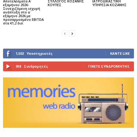
Αποτελέσματα Α΄
ΣΥΛΛΟΓΟΣ ΚΟΖΑΝΗΣ
ΙΑΤΡΟΔΙΚΑΣΤΙΚΗ
εξαμήνου 2026-
ΚΟΥΠΕΣ
ΥΠΗΡΕΣΙΑ ΚΟΖΑΝΗΣ
Συνεχιζόμενη ισχυρή
ανάπτυξη στο α΄
εξάμηνο 2026 με
προσαρμοσμένο EBITDA
στα €1,2 δισ.
1,502
Υποστηρικτές
ΚΆΝΤΕ LIKE
958
Συνδρομητές
ΓΊΝΕΤΕ ΣΥΝΔΡΟΜΗΤΉΣ