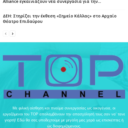
Alliance εγκαινιάζουν νέα συνεργασία για την...
ΔΕΗ: Στηρίζει την έκθεση «Σημείο Κάλλας» στο Αρχαίο
Θέατρο Επιδαύρου
Με φιλική αίσθηση και πνεύμα συνεργασίας ως οικογένεια, οι
εργαζόμενοι του TOP απολαμβάνουν την απασχόλησή τους σαν να’ τανε
γιορτή! Εδώ θα σας υποδεχτούμε με μεγάλη μας χαρά ως επισκέπτες ή
ώς διαφημιζόμενους.