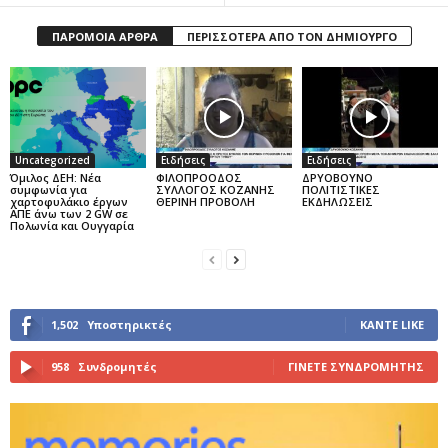
ΠΑΡΟΜΟΙΑ ΑΡΘΡΑ
ΠΕΡΙΣΣΟΤΕΡΑ ΑΠΟ ΤΟΝ ΔΗΜΙΟΥΡΓΟ
Uncategorized
Ειδήσεις
Ειδήσεις
Όμιλος ΔΕΗ: Νέα
ΦΙΛΟΠΡΟΟΔΟΣ
ΔΡΥΟΒΟΥΝΟ
συμφωνία για
ΣΥΛΛΟΓΟΣ ΚΟΖΑΝΗΣ
ΠΟΛΙΤΙΣΤΙΚΕΣ
χαρτοφυλάκιο έργων
ΘΕΡΙΝΗ ΠΡΟΒΟΛΗ
ΕΚΔΗΛΩΣΕΙΣ
ΑΠΕ άνω των 2 GW σε
Πολωνία και Ουγγαρία
1,502
Υποστηρικτές
ΚΆΝΤΕ LIKE
958
Συνδρομητές
ΓΊΝΕΤΕ ΣΥΝΔΡΟΜΗΤΉΣ