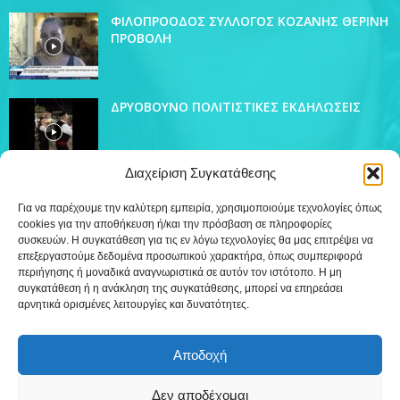
ΦΙΛΟΠΡΟΟΔΟΣ ΣΥΛΛΟΓΟΣ ΚΟΖΑΝΗΣ ΘΕΡΙΝΗ
ΠΡΟΒΟΛΗ
ΔΡΥΟΒΟΥΝΟ ΠΟΛΙΤΙΣΤΙΚΕΣ ΕΚΔΗΛΩΣΕΙΣ
Διαχείριση Συγκατάθεσης
Για να παρέχουμε την καλύτερη εμπειρία, χρησιμοποιούμε τεχνολογίες όπως
cookies για την αποθήκευση ή/και την πρόσβαση σε πληροφορίες
ΔΗΜΟΦΙΛΗ ΚΑΤΗΓΟΡΙΑ
συσκευών. Η συγκατάθεση για τις εν λόγω τεχνολογίες θα μας επιτρέψει να
4442
επεξεργαστούμε δεδομένα προσωπικού χαρακτήρα, όπως συμπεριφορά
Ειδήσεις
περιήγησης ή μοναδικά αναγνωριστικά σε αυτόν τον ιστότοπο. Η μη
509
Εκπομπές
συγκατάθεση ή η ανάκληση της συγκατάθεσης, μπορεί να επηρεάσει
αρνητικά ορισμένες λειτουργίες και δυνατότητες.
219
Τοπικά
12
Συνεντεύξεις
Αποδοχή
7
Τηλεόραση
Δεν αποδέχομαι