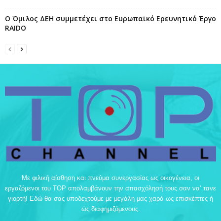
Ο Όμιλος ΔΕΗ συμμετέχει στο Ευρωπαϊκό Ερευνητικό Έργο
RAIDO
Με φιλική αίσθηση και πνεύμα συνεργασίας ως οικογένεια, οι
εργαζόμενοι του TOP απολαμβάνουν την απασχόλησή τους σαν να’ τανε
γιορτή! Εδώ θα σας υποδεχτούμε με μεγάλη μας χαρά ως επισκέπτες ή
ώς διαφημιζόμενους.