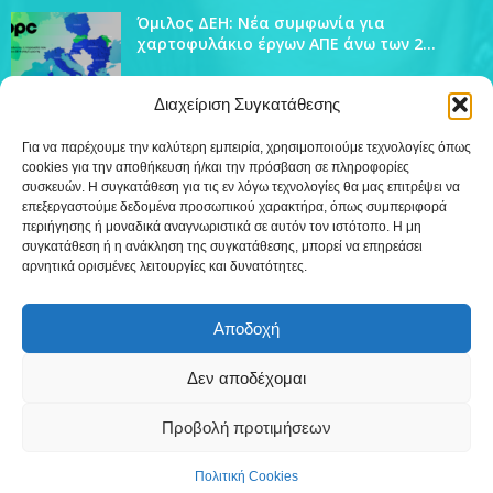
Όμιλος ΔΕΗ: Νέα συμφωνία για
χαρτοφυλάκιο έργων ΑΠΕ άνω των 2...
Διαχείριση Συγκατάθεσης
Για να παρέχουμε την καλύτερη εμπειρία, χρησιμοποιούμε τεχνολογίες όπως
cookies για την αποθήκευση ή/και την πρόσβαση σε πληροφορίες
ΔΗΜΟΦΙΛΗ ΚΑΤΗΓΟΡΙΑ
συσκευών. Η συγκατάθεση για τις εν λόγω τεχνολογίες θα μας επιτρέψει να
4444
επεξεργαστούμε δεδομένα προσωπικού χαρακτήρα, όπως συμπεριφορά
Ειδήσεις
περιήγησης ή μοναδικά αναγνωριστικά σε αυτόν τον ιστότοπο. Η μη
509
Εκπομπές
συγκατάθεση ή η ανάκληση της συγκατάθεσης, μπορεί να επηρεάσει
αρνητικά ορισμένες λειτουργίες και δυνατότητες.
219
Τοπικά
12
Συνεντεύξεις
Αποδοχή
7
Τηλεόραση
Δεν αποδέχομαι
Προβολή προτιμήσεων
Επικοινωνία
Πολιτική Cookies (ΕΕ)
Πολιτική Cookies
©
Δημιουργία WebTerior.gr