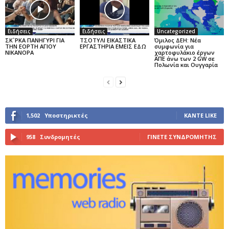
Ειδήσεις
Ειδήσεις
Uncategorized
ΣΚ`ΡΚΑ ΠΑΝΗΓΥΡΙ ΓΙΑ
ΤΣΟΤΥΛΙ ΕΙΚΑΣΤΙΚΑ
Όμιλος ΔΕΗ: Νέα
ΤΗΝ ΕΟΡΤΗ ΑΓΙΟΥ
ΕΡΓΑΣΤΗΡΙΑ ΕΜΕΙΣ ΕΔΩ
συμφωνία για
ΝΙΚΑΝΟΡΑ
χαρτοφυλάκιο έργων
ΑΠΕ άνω των 2 GW σε
Πολωνία και Ουγγαρία
1,502
Υποστηρικτές
ΚΆΝΤΕ LIKE
958
Συνδρομητές
ΓΊΝΕΤΕ ΣΥΝΔΡΟΜΗΤΉΣ