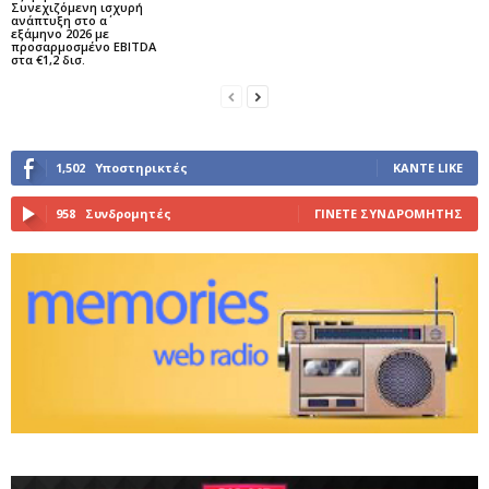
Συνεχιζόμενη ισχυρή
ανάπτυξη στο α΄
εξάμηνο 2026 με
προσαρμοσμένο EBITDA
στα €1,2 δισ.
1,502
Υποστηρικτές
ΚΆΝΤΕ LIKE
958
Συνδρομητές
ΓΊΝΕΤΕ ΣΥΝΔΡΟΜΗΤΉΣ