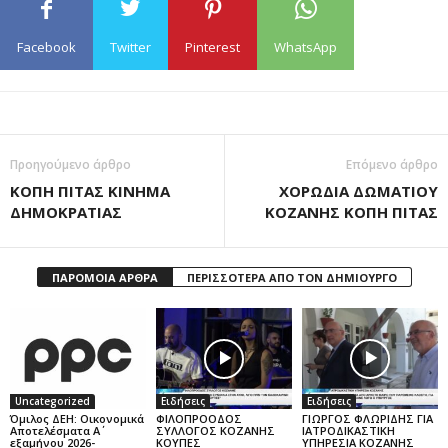
Facebook
Twitter
Pinterest
WhatsApp
Προηγούμενο άρθρο
Επόμενο άρθρο
ΚΟΠΗ ΠΙΤΑΣ ΚΙΝΗΜΑ
ΧΟΡΩΔΙΑ ΔΩΜΑΤΙΟΥ
ΔΗΜΟΚΡΑΤΙΑΣ
ΚΟΖΑΝΗΣ ΚΟΠΗ ΠΙΤΑΣ
ΠΑΡΟΜΟΙΑ ΑΡΘΡΑ
ΠΕΡΙΣΣΟΤΕΡΑ ΑΠΟ ΤΟΝ ΔΗΜΙΟΥΡΓΟ
Uncategorized
Ειδήσεις
Ειδήσεις
Όμιλος ΔΕΗ: Οικονομικά
ΦΙΛΟΠΡΟΟΔΟΣ
ΓΙΩΡΓΟΣ ΦΛΩΡΙΔΗΣ ΓΙΑ
Αποτελέσματα Α΄
ΣΥΛΛΟΓΟΣ ΚΟΖΑΝΗΣ
ΙΑΤΡΟΔΙΚΑΣΤΙΚΗ
εξαμήνου 2026-
ΚΟΥΠΕΣ
ΥΠΗΡΕΣΙΑ ΚΟΖΑΝΗΣ