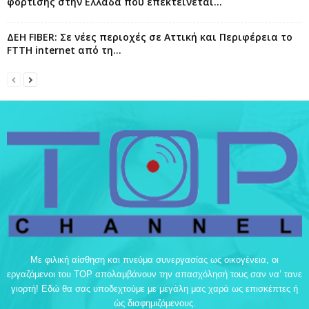
φόρτισης στην Ελλάδα που επεκτείνεται...
ΔΕΗ FIBER: Σε νέες περιοχές σε Αττική και Περιφέρεια το
FTTH internet από τη...
Με φιλική αίσθηση και πνεύμα συνεργασίας ως οικογένεια, οι
εργαζόμενοι του TOP απολαμβάνουν την απασχόλησή τους σαν να’ τανε
γιορτή! Εδώ θα σας υποδεχτούμε με μεγάλη μας χαρά ως επισκέπτες ή
ώς διαφημιζόμενους.