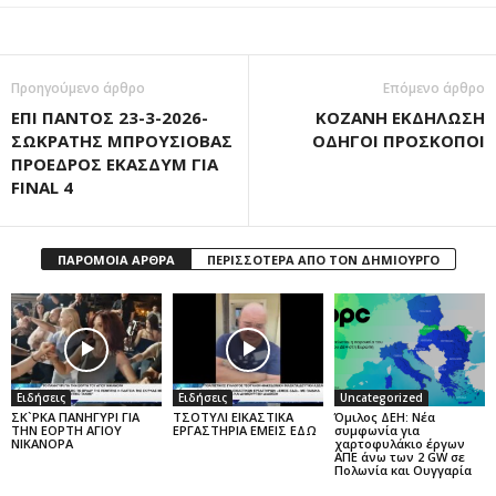
Προηγούμενο άρθρο
Επόμενο άρθρο
ΕΠΙ ΠΑΝΤΟΣ 23-3-2026-
ΚΟΖΑΝΗ ΕΚΔΗΛΩΣΗ
ΣΩΚΡΑΤΗΣ ΜΠΡΟΥΣΙΟΒΑΣ
ΟΔΗΓΟΙ ΠΡΟΣΚΟΠΟΙ
ΠΡΟΕΔΡΟΣ ΕΚΑΣΔΥΜ ΓΙΑ
FINAL 4
ΠΑΡΟΜΟΙΑ ΑΡΘΡΑ
ΠΕΡΙΣΣΟΤΕΡΑ ΑΠΟ ΤΟΝ ΔΗΜΙΟΥΡΓΟ
Ειδήσεις
Ειδήσεις
Uncategorized
ΣΚ`ΡΚΑ ΠΑΝΗΓΥΡΙ ΓΙΑ
ΤΣΟΤΥΛΙ ΕΙΚΑΣΤΙΚΑ
Όμιλος ΔΕΗ: Νέα
ΤΗΝ ΕΟΡΤΗ ΑΓΙΟΥ
ΕΡΓΑΣΤΗΡΙΑ ΕΜΕΙΣ ΕΔΩ
συμφωνία για
ΝΙΚΑΝΟΡΑ
χαρτοφυλάκιο έργων
ΑΠΕ άνω των 2 GW σε
Πολωνία και Ουγγαρία