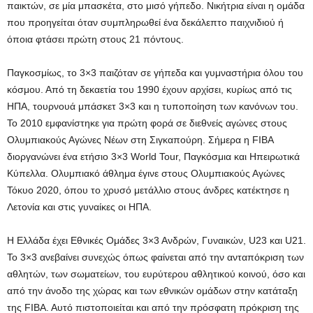
παικτών, σε μία μπασκέτα, στο μισό γήπεδο. Νικήτρια είναι η ομάδα
που προηγείται όταν συμπληρωθεί ένα δεκάλεπτο παιχνιδιού ή
όποια φτάσει πρώτη στους 21 πόντους.
Παγκοσμίως, το 3×3 παιζόταν σε γήπεδα και γυμναστήρια όλου του
κόσμου. Από τη δεκαετία του 1990 έχουν αρχίσει, κυρίως από τις
ΗΠΑ, τουρνουά μπάσκετ 3×3 και η τυποποίηση των κανόνων του.
Το 2010 εμφανίστηκε για πρώτη φορά σε διεθνείς αγώνες στους
Ολυμπιακούς Αγώνες Νέων στη Σιγκαπούρη. Σήμερα η FIBA
διοργανώνει ένα ετήσιο 3×3 World Tour, Παγκόσμια και Ηπειρωτικά
Κύπελλα. Ολυμπιακό άθλημα έγινε στους Ολυμπιακούς Αγώνες
Τόκυο 2020, όπου το χρυσό μετάλλιο στους άνδρες κατέκτησε η
Λετονία και στις γυναίκες οι ΗΠΑ.
Η Ελλάδα έχει Εθνικές Ομάδες 3×3 Ανδρών, Γυναικών, U23 και U21.
Το 3×3 ανεβαίνει συνεχώς όπως φαίνεται από την ανταπόκριση των
αθλητών, των σωματείων, του ευρύτερου αθλητικού κοινού, όσο και
από την άνοδο της χώρας και των εθνικών ομάδων στην κατάταξη
της FIBΑ. Αυτό πιστοποιείται και από την πρόσφατη πρόκριση της