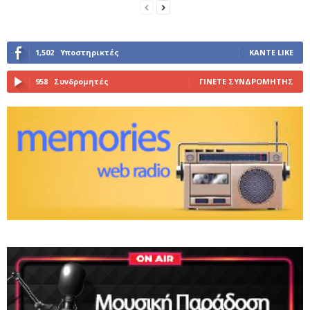
1,502
Υποστηρικτές
ΚΆΝΤΕ LIKE
958
Συνδρομητές
ΓΊΝΕΤΕ ΣΥΝΔΡΟΜΗΤΉΣ