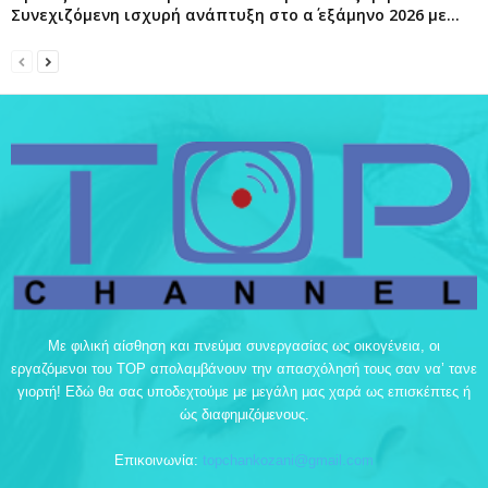
Συνεχιζόμενη ισχυρή ανάπτυξη στο α΄ εξάμηνο 2026 με...
Με φιλική αίσθηση και πνεύμα συνεργασίας ως οικογένεια, οι
εργαζόμενοι του TOP απολαμβάνουν την απασχόλησή τους σαν να’ τανε
γιορτή! Εδώ θα σας υποδεχτούμε με μεγάλη μας χαρά ως επισκέπτες ή
ώς διαφημιζόμενους.
Επικοινωνία:
topchankozani@gmail.com