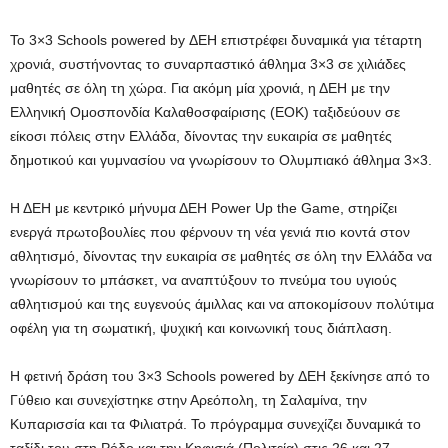
Το 3×3 Schools powered by ΔΕΗ επιστρέφει δυναμικά για τέταρτη
χρονιά, συστήνοντας το συναρπαστικό άθλημα 3×3 σε χιλιάδες
μαθητές σε όλη τη χώρα. Για ακόμη μία χρονιά, η ΔΕΗ με την
Ελληνική Ομοσπονδία Καλαθοσφαίρισης (ΕΟΚ) ταξιδεύουν σε
είκοσι πόλεις στην Ελλάδα, δίνοντας την ευκαιρία σε μαθητές
δημοτικού και γυμνασίου να γνωρίσουν το Ολυμπιακό άθλημα 3×3.
Η ΔΕΗ με κεντρικό μήνυμα ΔΕΗ Power Up the Game, στηρίζει
ενεργά πρωτοβουλίες που φέρνουν τη νέα γενιά πιο κοντά στον
αθλητισμό, δίνοντας την ευκαιρία σε μαθητές σε όλη την Ελλάδα να
γνωρίσουν το μπάσκετ, να αναπτύξουν το πνεύμα του υγιούς
αθλητισμού και της ευγενούς άμιλλας και να αποκομίσουν πολύτιμα
οφέλη για τη σωματική, ψυχική και κοινωνική τους διάπλαση.
Η φετινή δράση του 3×3 Schools powered by ΔΕΗ ξεκίνησε από το
Γύθειο και συνεχίστηκε στην Αρεόπολη, τη Σαλαμίνα, την
Κυπαρισσία και τα Φιλιατρά. Το πρόγραμμα συνεχίζει δυναμικά το
ταξίδι του στη Ρόδο και την Κηφισιά (Πολιτεία) στις 26 και 27