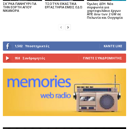
ΣΚ`ΡΚΑ ΠΑΝΗΓΥΡΙ ΓΙΑ
ΤΣΟΤΥΛΙ ΕΙΚΑΣΤΙΚΑ
Όμιλος ΔΕΗ: Νέα
ΤΗΝ ΕΟΡΤΗ ΑΓΙΟΥ
ΕΡΓΑΣΤΗΡΙΑ ΕΜΕΙΣ ΕΔΩ
συμφωνία για
ΝΙΚΑΝΟΡΑ
χαρτοφυλάκιο έργων
ΑΠΕ άνω των 2 GW σε
Πολωνία και Ουγγαρία
1,502
Υποστηρικτές
ΚΆΝΤΕ LIKE
958
Συνδρομητές
ΓΊΝΕΤΕ ΣΥΝΔΡΟΜΗΤΉΣ