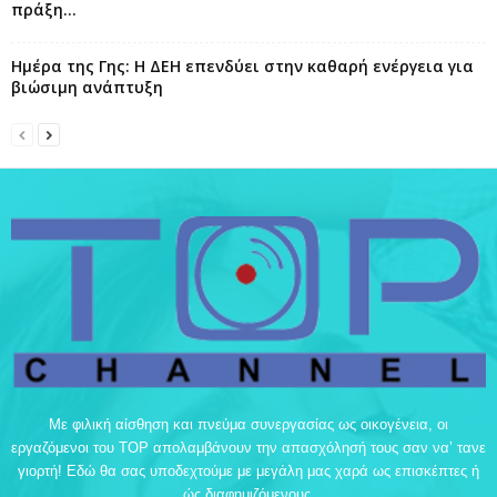
πράξη...
Ημέρα της Γης: Η ΔΕΗ επενδύει στην καθαρή ενέργεια για
βιώσιμη ανάπτυξη
Με φιλική αίσθηση και πνεύμα συνεργασίας ως οικογένεια, οι
εργαζόμενοι του TOP απολαμβάνουν την απασχόλησή τους σαν να’ τανε
γιορτή! Εδώ θα σας υποδεχτούμε με μεγάλη μας χαρά ως επισκέπτες ή
ώς διαφημιζόμενους.