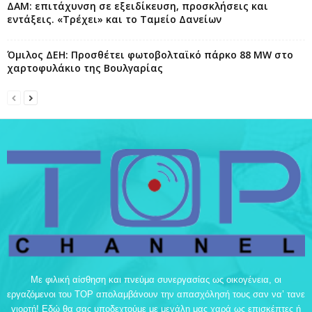
ΔΑΜ: επιτάχυνση σε εξειδίκευση, προσκλήσεις και
εντάξεις. «Τρέχει» και το Ταμείο Δανείων
Όμιλος ΔΕΗ: Προσθέτει φωτοβολταϊκό πάρκο 88 MW στο
χαρτοφυλάκιο της Βουλγαρίας
Με φιλική αίσθηση και πνεύμα συνεργασίας ως οικογένεια, οι
εργαζόμενοι του TOP απολαμβάνουν την απασχόλησή τους σαν να’ τανε
γιορτή! Εδώ θα σας υποδεχτούμε με μεγάλη μας χαρά ως επισκέπτες ή