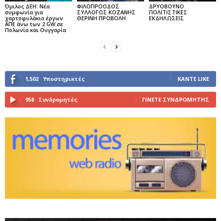
Όμιλος ΔΕΗ: Νέα
ΦΙΛΟΠΡΟΟΔΟΣ
ΔΡΥΟΒΟΥΝΟ
συμφωνία για
ΣΥΛΛΟΓΟΣ ΚΟΖΑΝΗΣ
ΠΟΛΙΤΙΣΤΙΚΕΣ
χαρτοφυλάκιο έργων
ΘΕΡΙΝΗ ΠΡΟΒΟΛΗ
ΕΚΔΗΛΩΣΕΙΣ
ΑΠΕ άνω των 2 GW σε
Πολωνία και Ουγγαρία
1,502
Υποστηρικτές
ΚΆΝΤΕ LIKE
958
Συνδρομητές
ΓΊΝΕΤΕ ΣΥΝΔΡΟΜΗΤΉΣ